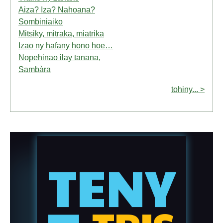
Aiza? Iza? Nahoana?
Sombiniaiko
Mitsiky, mitraka, miatrika
Izao ny hafany hono hoe…
Nopehinao ilay tanana,
Sambàra
tohiny... >