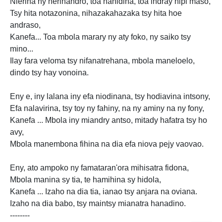
Nierina ny herinandro, toa nanidina, toa indray nipi maso,
Tsy hita notazonina, nihazakahazaka tsy hita hoe
andraso,
Kanefa... Toa mbola marary ny aty foko, ny saiko tsy
mino...
Ilay fara veloma tsy nifanatrehana, mbola maneloelo,
dindo tsy hay vonoina.
Eny e, iny lalana iny efa niodinana, tsy hodiavina intsony,
Efa nalavirina, tsy toy ny fahiny, na ny aminy na ny fony,
Kanefa ... Mbola iny miandry antso, mitady hafatra tsy ho
avy,
Mbola manembona fihina na dia efa niova pejy vaovao.
Eny, ato ampoko ny famataran'ora mihisatra fidona,
Mbola manina sy tia, te hamihina sy hidola,
Kanefa ... Izaho na dia tia, ianao tsy anjara na oviana.
Izaho na dia babo, tsy maintsy mianatra hanadino.
--------