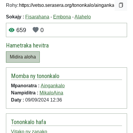
Rohy:
Sokajy :
Fisarahana
-
Embona
-
Alahelo
659
0
Hametraka hevitra
Midira aloha
Momba ny tononkalo
Mpanoratra :
Aingankalo
Nampiditra :
MikaloAina
Daty :
09/09/2024 12:36
Tononkalo hafa
Vitako ny zanako