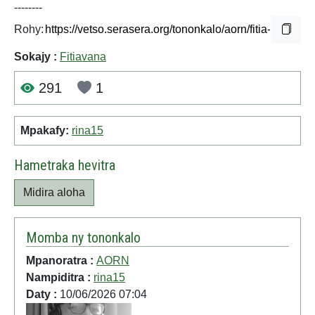
--------
Rohy:
Sokajy :
Fitiavana
291
1
Mpakafy:
rina15
Hametraka hevitra
Midira aloha
Momba ny tononkalo
Mpanoratra :
AORN
Nampiditra :
rina15
Daty :
10/06/2026 07:04