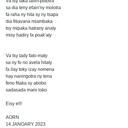
Va tsy faka lalim-pototra
sa dia teny efain'ny molotra
fa raha ny hita sy ny tsapa
dia fitiavana miambaka
tsy mipaka hatrany anaty
misy hadiry fa poak'aty
Va tsy tady fato-maty
sa ny fo no avela hitaty
fa ilay toky izay nomena
hay naningotra ny tena
feno fitaka sy abobo
sadasada maro loko
Eisy e!!!
AORN
14 JANOARY 2023