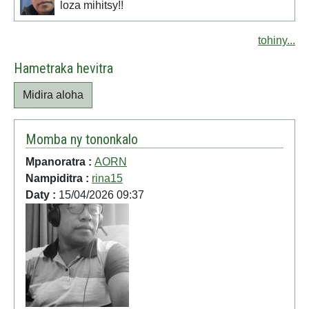
loza mihitsy!!
tohiny...
Hametraka hevitra
Midira aloha
Momba ny tononkalo
Mpanoratra :
AORN
Nampiditra :
rina15
Daty :
15/04/2026 09:37