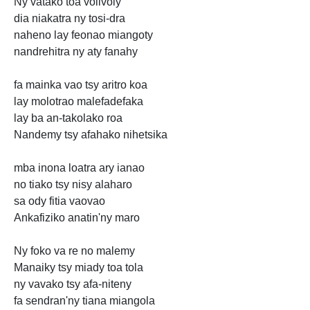
Ny vatako toa volivoly
dia niakatra ny tosi-dra
naheno lay feonao miangoty
nandrehitra ny aty fanahy
fa mainka vao tsy aritro koa
lay molotrao malefadefaka
lay ba an-takolako roa
Nandemy tsy afahako nihetsika
mba inona loatra ary ianao
no tiako tsy nisy alaharo
sa ody fitia vaovao
Ankafiziko anatin'ny maro
Ny foko va re no malemy
Manaiky tsy miady toa tola
ny vavako tsy afa-niteny
fa sendran'ny tiana miangola