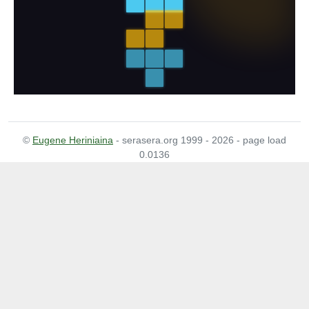
©
Eugene Heriniaina
- serasera.org 1999 - 2026 - page load
0.0136