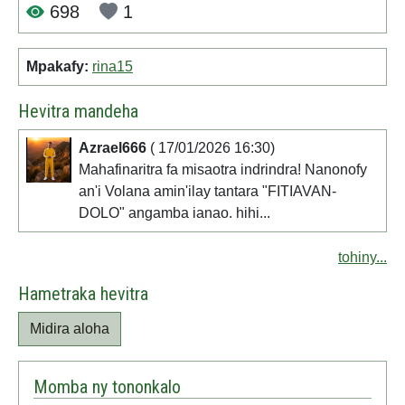
698
1
Mpakafy:
rina15
Hevitra mandeha
Azrael666
( 17/01/2026 16:30)
Mahafinaritra fa misaotra indrindra! Nanonofy
an'i Volana amin'ilay tantara "FITIAVAN-
DOLO" angamba ianao. hihi...
tohiny...
Hametraka hevitra
Midira aloha
Momba ny tononkalo