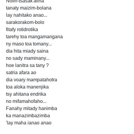
Nofin-tsasak'alina
tanaty maizim-bolana
lay nahitako anao...
sarakorakom-bolo
fitafy rotidrotika
tarehy toa mangamangana
ny maso toa tomany...
dia hita miady saina
no sady maminany...
hoe lanitra sa tany ?
satria afara ao
dia voary mampatahotra
toa aloka manenjika
tsy ahitana endrika
no mifamahofaho...
Fanahy mitady hanimba
ka manazimbazimba
'lay maha ianao anao