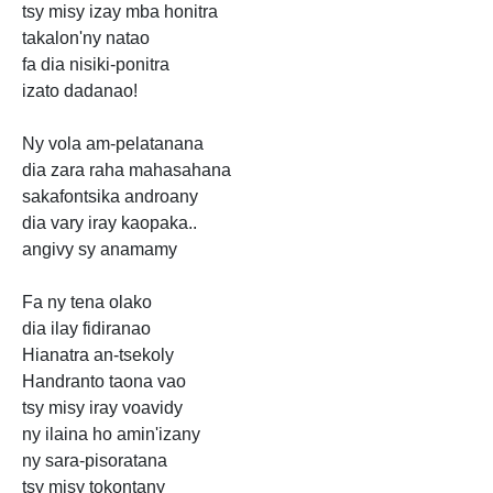
tsy misy izay mba honitra
takalon'ny natao
fa dia nisiki-ponitra
izato dadanao!
Ny vola am-pelatanana
dia zara raha mahasahana
sakafontsika androany
dia vary iray kaopaka..
angivy sy anamamy
Fa ny tena olako
dia ilay fidiranao
Hianatra an-tsekoly
Handranto taona vao
tsy misy iray voavidy
ny ilaina ho amin'izany
ny sara-pisoratana
tsy misy tokontany