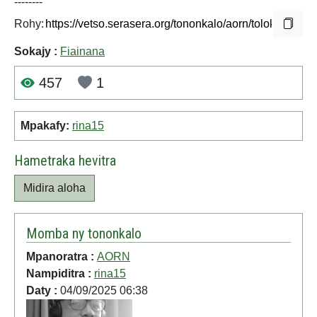
--------
Rohy:
Sokajy :
Fiainana
457
1
Mpakafy:
rina15
Hametraka hevitra
Midira aloha
Momba ny tononkalo
Mpanoratra :
AORN
Nampiditra :
rina15
Daty :
04/09/2025 06:38