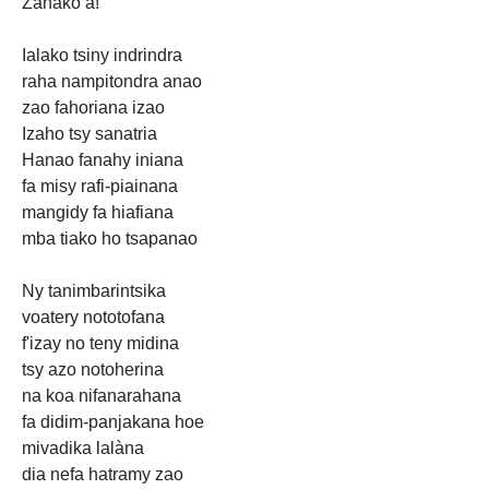
Zanako a!
Ialako tsiny indrindra
raha nampitondra anao
zao fahoriana izao
Izaho tsy sanatria
Hanao fanahy iniana
fa misy rafi-piainana
mangidy fa hiafiana
mba tiako ho tsapanao
Ny tanimbarintsika
voatery nototofana
f'izay no teny midina
tsy azo notoherina
na koa nifanarahana
fa didim-panjakana hoe
mivadika lalàna
dia nefa hatramy zao