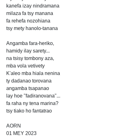
kanefa izay nindramana
milaza fa tsy manana
fa rehefa nozohiana
tsy mety hanolo-tanana
Angamba fara-heriko,
hamidy ilay sarety...
na tsisy tombony aza,
mba vola vetivety
K'aleo mba hiala nenina
ty dadanao torovana
angamba tsapanao
lay hoe "fadiranovana"...
fa raha ny tena marina?
tsy tiako ho fantatrao
AORN
01 MEY 2023