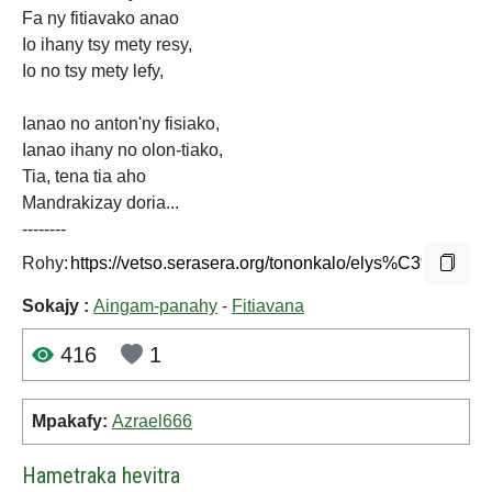
Fa ny fitiavako anao
Io ihany tsy mety resy,
Io no tsy mety lefy,
Ianao no anton'ny fisiako,
Ianao ihany no olon-tiako,
Tia, tena tia aho
Mandrakizay doria...
--------
Rohy:
Sokajy :
Aingam-panahy
-
Fitiavana
416
1
Mpakafy:
Azrael666
Hametraka hevitra