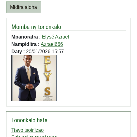
Midira aloha
Momba ny tononkalo
Mpanoratra :
Elysé Azrael
Nampiditra :
Azrael666
Daty :
20/01/2026 15:57
Tononkalo hafa
Tiavo tsotr'izao