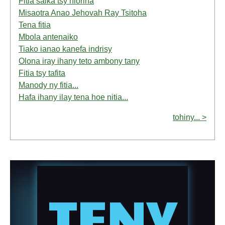
Fitia saika tsy niorina
Misaotra Anao Jehovah Ray Tsitoha
Tena fitia
Mbola antenaiko
Tiako ianao kanefa indrisy
Olona iray ihany teto ambony tany
Fitia tsy tafita
Manody ny fitia...
Hafa ihany ilay tena hoe nitia...
tohiny... >