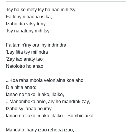
Tsy haiko mety tsy hainao mihitsy,
Fa fony nihaona isika,
Izaho dia vitsy teny
Tsy nahateny mihitsy
Fa tamin'iny ora iny indrindra,
'Lay fitia tsy mifindra
'Zay tao anaty tao
Natolotro ho anao
...Koa raha mbola velon'aina koa aho,
Dia hitia anao:
Ianao no tiako, iriako, ilaiko,
...Manomboka anio, ary ho mandrakizay,
Izaho sy ianao ho iray,
Ianao no tiako, iriako, ilaiko... Sombin'aiko!
Mandalo ihany izao rehetra izao,