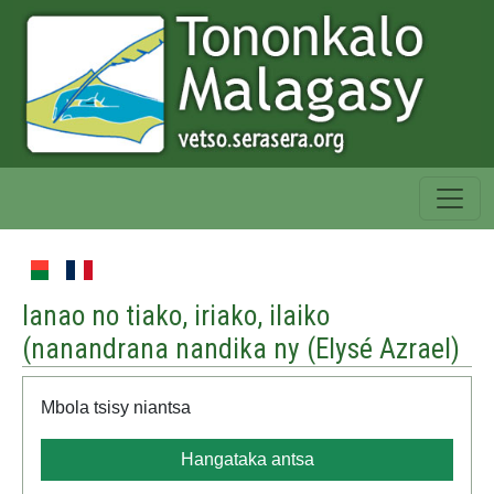
Ianao no tiako, iriako, ilaiko
(nanandrana nandika ny (
Elysé Azrael
)
Mbola tsisy niantsa
Hangataka antsa