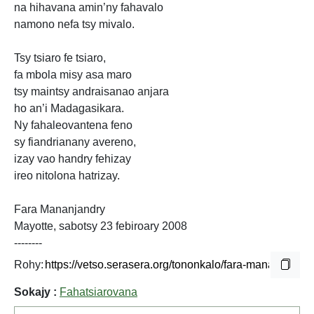
na hihavana amin’ny fahavalo
namono nefa tsy mivalo.
Tsy tsiaro fe tsiaro,
fa mbola misy asa maro
tsy maintsy andraisanao anjara
ho an’i Madagasikara.
Ny fahaleovantena feno
sy fiandrianany avereno,
izay vao handry fehizay
ireo nitolona hatrizay.
Fara Mananjandry
Mayotte, sabotsy 23 febiroary 2008
--------
Rohy:
Sokajy :
Fahatsiarovana