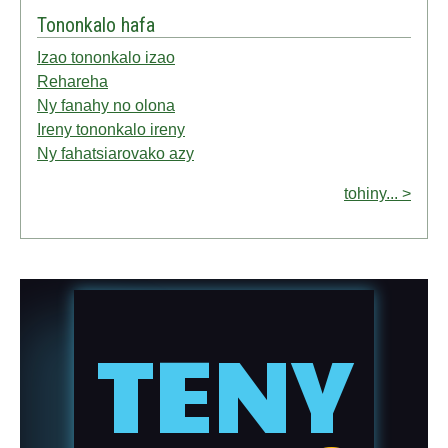
Tononkalo hafa
Izao tononkalo izao
Rehareha
Ny fanahy no olona
Ireny tononkalo ireny
Ny fahatsiarovako azy
tohiny... >