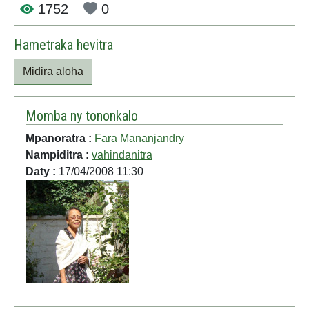
1752
0
Hametraka hevitra
Midira aloha
Momba ny tononkalo
Mpanoratra :
Fara Mananjandry
Nampiditra :
vahindanitra
Daty :
17/04/2008 11:30