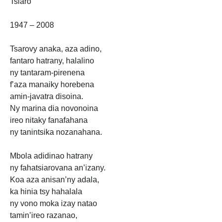
Tsiaro
1947 – 2008
Tsarovy anaka, aza adino,
fantaro hatrany, halalino
ny tantaram-pirenena
f’aza manaiky horebena
amin-javatra disoina.
Ny marina dia novonoina
ireo nitaky fanafahana
ny tanintsika nozanahana.
Mbola adidinao hatrany
ny fahatsiarovana an’izany.
Koa aza anisan’ny adala,
ka hinia tsy hahalala
ny vono moka izay natao
tamin’ireo razanao,