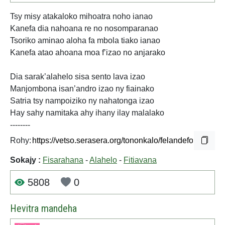
Tsy misy atakaloko mihoatra noho ianao
Kanefa dia nahoana re no nosomparanao
Tsoriko aminao aloha fa mbola tiako ianao
Kanefa atao ahoana moa f’izao no anjarako
Dia sarak’alahelo sisa sento lava izao
Manjombona isan’andro izao ny fiainako
Satria tsy nampoiziko ny nahatonga izao
Hay sahy namitaka ahy ihany ilay malalako
--------
Rohy:
Sokajy :
Fisarahana
-
Alahelo
-
Fitiavana
5808
0
Hevitra mandeha