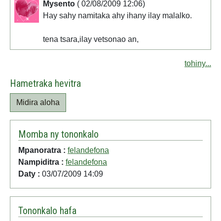
Mysento
( 02/08/2009 12:06)
Hay sahy namitaka ahy ihany ilay malalko.
tena tsara,ilay vetsonao an,
tohiny...
Hametraka hevitra
Midira aloha
Momba ny tononkalo
Mpanoratra :
felandefona
Nampiditra :
felandefona
Daty :
03/07/2009 14:09
Tononkalo hafa