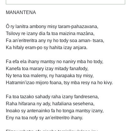
MANANTENA
Ô ry lanitra ambony misy taram-pahazavana,
Tsilovy re izany dia fa toa maizina mazàna,
Fa an'eritreritra any ny ho tody soa aman- tsara,
Ka hifaly eram-po sy hahita izay anjara.
Fa efa ela ihany mantsy no naniry mba ho tody,
Kanefa toa marary izay mitady fanafody,
Ny tena toa malemy, ny harapaka tsy misy,
Hatramin'izao mijoro foana, tsy mba resy na ho kivy.
Fa toa tazako sahady raha izany fandresena,
Raha hifarana ny ady, hafaliana sesehena,
Inoako sy antenainko fa ho tonga mantsy izany,
Eny na toa nofy sy an'eritreritro ihany.