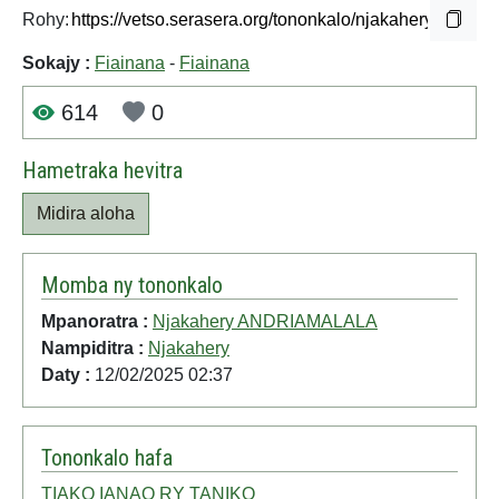
Rohy:
Sokajy :
Fiainana
-
Fiainana
614
0
Hametraka hevitra
Midira aloha
Momba ny tononkalo
Mpanoratra :
Njakahery ANDRIAMALALA
Nampiditra :
Njakahery
Daty :
12/02/2025 02:37
Tononkalo hafa
TIAKO IANAO RY TANIKO