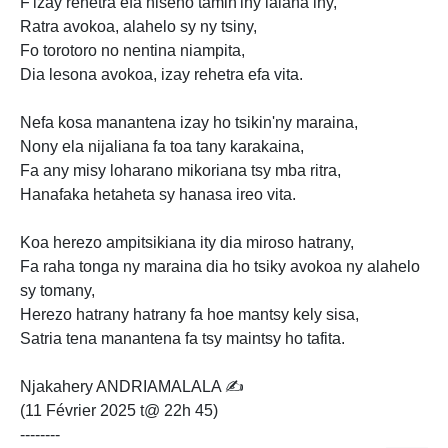
F'izay rehetra efa niseho tamin'iny lalana iny,
Ratra avokoa, alahelo sy ny tsiny,
Fo torotoro no nentina niampita,
Dia lesona avokoa, izay rehetra efa vita.
Nefa kosa manantena izay ho tsikin'ny maraina,
Nony ela nijaliana fa toa tany karakaina,
Fa any misy loharano mikoriana tsy mba ritra,
Hanafaka hetaheta sy hanasa ireo vita.
Koa herezo ampitsikiana ity dia miroso hatrany,
Fa raha tonga ny maraina dia ho tsiky avokoa ny alahelo
sy tomany,
Herezo hatrany hatrany fa hoe mantsy kely sisa,
Satria tena manantena fa tsy maintsy ho tafita.
Njakahery ANDRIAMALALA ✍️
(11 Février 2025 t@ 22h 45)
--------