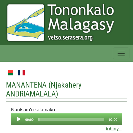
MANANTENA (
Njakahery
ANDRIAMALALA
)
Nantsain'i ikalamako
Audio
00:00
02:00
Player
tohiny...