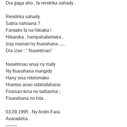
Dia gaga aho , fa rendrika sahady .
Rendrika sahady
Satria nahoana ?
Fantatro fa na hikiaka !
Hikaroka , hampahafantatra ,
Izay niavian'ny fisarahana ....,
Dia izao : " Nasetrinao"
Nasetrinao anay ny mafy
Ny fisarahana mangidy
Hany sisa nitolomako
Hiantso anao rafahafahana
Firaisan-kina no tadiavina ;
Fisarahana no hita .
03.09.1995 . Ny Andri-Fara
Avaradoha .
--------