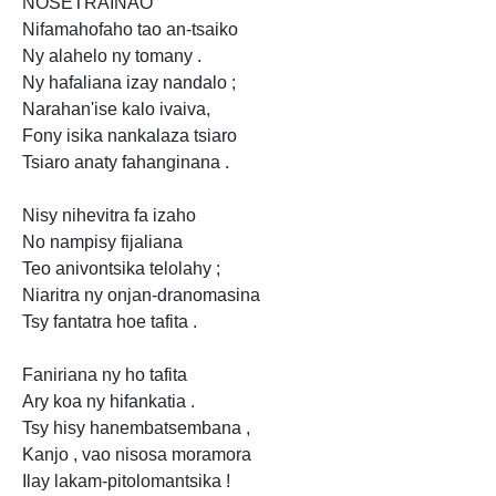
NOSETRAINAO
Nifamahofaho tao an-tsaiko
Ny alahelo ny tomany .
Ny hafaliana izay nandalo ;
Narahan'ise kalo ivaiva,
Fony isika nankalaza tsiaro
Tsiaro anaty fahanginana .
Nisy nihevitra fa izaho
No nampisy fijaliana
Teo anivontsika telolahy ;
Niaritra ny onjan-dranomasina
Tsy fantatra hoe tafita .
Faniriana ny ho tafita
Ary koa ny hifankatia .
Tsy hisy hanembatsembana ,
Kanjo , vao nisosa moramora
Ilay lakam-pitolomantsika !