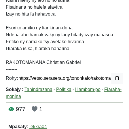
Raha hiteny ny feo no ho farina
Fisainana no halefa alavitra
Izay no hita fa hahavotra
Esoriko amiko ny fiankinan-doha
Ndeha aho hamakivaky ny tany hitady izay mahasoa
Entiko ny namako tsy avelako hivarina
Hiaraka isika, hiaraka hanarina.
RAKOTOMANANA Christian Gabriel
--------
Rohy:
Sokajy :
Tanindrazana
-
Politika
-
Hambom-po
-
Fiaraha-
monina
977
1
Mpakafy:
lekkra04