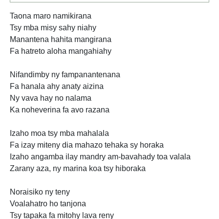
Taona maro namikirana
Tsy mba misy sahy niahy
Manantena hahita mangirana
Fa hatreto aloha mangahiahy
Nifandimby ny fampanantenana
Fa hanala ahy anaty aizina
Ny vava hay no nalama
Ka noheverina fa avo razana
Izaho moa tsy mba mahalala
Fa izay miteny dia mahazo tehaka sy horaka
Izaho angamba ilay mandry am-bavahady toa valala
Zarany aza, ny marina koa tsy hiboraka
Noraisiko ny teny
Voalahatro ho tanjona
Tsy tapaka fa mitohy lava reny