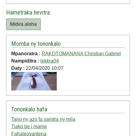
Hametraka hevitra
Midira aloha
Momba ny tononkalo
Mpanoratra :
RAKOTOMANANA Christian Gabriel
Nampiditra :
lekkra04
Daty :
22/04/2020 10:07
Tononkalo hafa
Tano ny azo fa sarotra ny mila
Tiako be i mama
Fahaleovantena