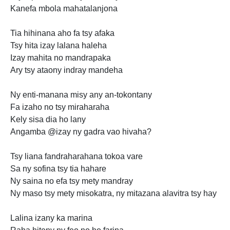
Kanefa mbola mahatalanjona
Tia hihinana aho fa tsy afaka
Tsy hita izay lalana haleha
Izay mahita no mandrapaka
Ary tsy ataony indray mandeha
Ny enti-manana misy any an-tokontany
Fa izaho no tsy miraharaha
Kely sisa dia ho lany
Angamba @izay ny gadra vao hivaha?
Tsy liana fandraharahana tokoa vare
Sa ny sofina tsy tia hahare
Ny saina no efa tsy mety mandray
Ny maso tsy mety misokatra, ny mitazana alavitra tsy hay
Lalina izany ka marina