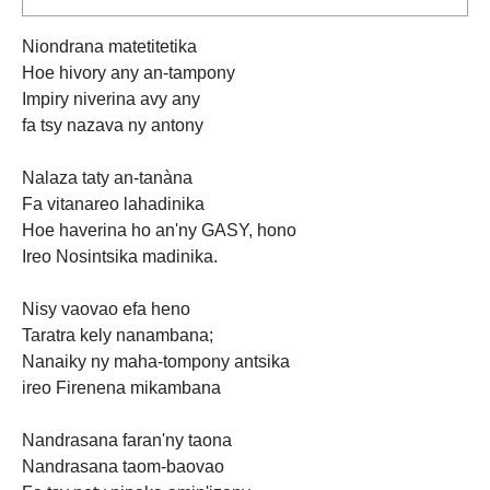
Niondrana matetitetika
Hoe hivory any an-tampony
Impiry niverina avy any
fa tsy nazava ny antony
Nalaza taty an-tanàna
Fa vitanareo lahadinika
Hoe haverina ho an'ny GASY, hono
Ireo Nosintsika madinika.
Nisy vaovao efa heno
Taratra kely nanambana;
Nanaiky ny maha-tompony antsika
ireo Firenena mikambana
Nandrasana faran'ny taona
Nandrasana taom-baovao