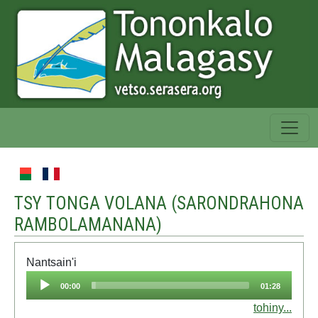
TSY TONGA VOLANA (
SARONDRAHONA
RAMBOLAMANANA
)
Nantsain'i
Audio
00:00
01:28
Player
tohiny...