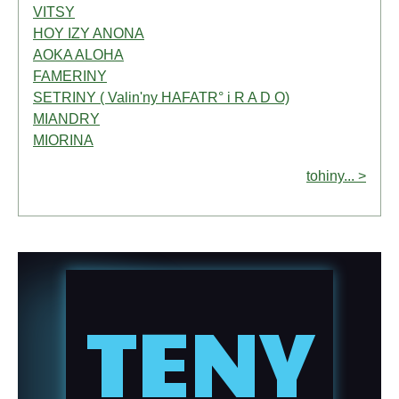
VITSY
HOY IZY ANONA
AOKA ALOHA
FAMERINY
SETRINY ( Valin'ny HAFATR° i R A D O)
MIANDRY
MIORINA
tohiny... >