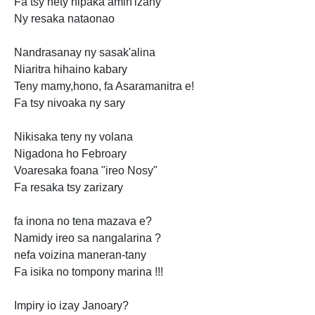
Fa tsy nety nipaka amin'izany
Ny resaka nataonao
Nandrasanay ny sasak'alina
Niaritra hihaino kabary
Teny mamy,hono, fa Asaramanitra e!
Fa tsy nivoaka ny sary
Nikisaka teny ny volana
Nigadona ho Febroary
Voaresaka foana "ireo Nosy"
Fa resaka tsy zarizary
fa inona no tena mazava e?
Namidy ireo sa nangalarina ?
nefa voizina maneran-tany
Fa isika no tompony marina !!!
Impiry io izay Janoary?