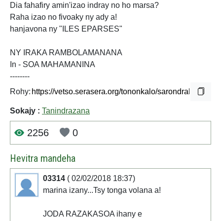
Dia fahafiry amin'izao indray no ho marsa?
Raha izao no fivoaky ny ady a!
hanjavona ny "ILES EPARSES"
NY IRAKA RAMBOLAMANANA
In - SOA MAHAMANINA
--------
Rohy:
Sokajy :
Tanindrazana
2256
0
Hevitra mandeha
03314
( 02/02/2018 18:37)
marina izany...Tsy tonga volana a!
JODA RAZAKASOA ihany e