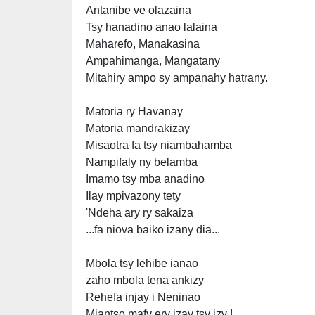
Antanibe ve olazaina
Tsy hanadino anao lalaina
Maharefo, Manakasina
Ampahimanga, Mangatany
Mitahiry ampo sy ampanahy hatrany.
Matoria ry Havanay
Matoria mandrakizay
Misaotra fa tsy niambahamba
Nampifaly ny belamba
Imamo tsy mba anadino
Ilay mpivazony tety
'Ndeha ary ry sakaiza
...fa niova baiko izany dia...
Mbola tsy lehibe ianao
zaho mbola tena ankizy
Rehefa injay i Neninao
Miantso mafy ery izay tsy izy !