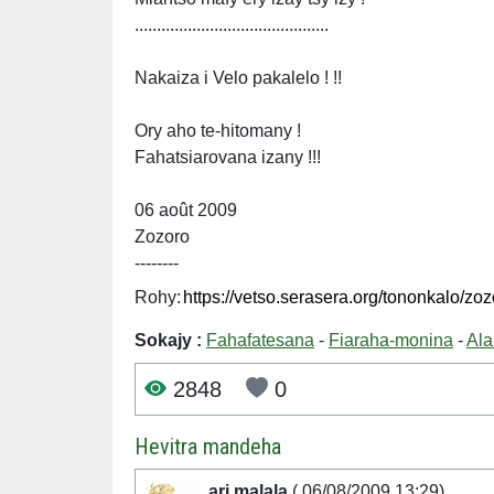
............................................
Nakaiza i Velo pakalelo ! !!
Ory aho te-hitomany !
Fahatsiarovana izany !!!
06 août 2009
Zozoro
--------
Rohy:
Sokajy :
Fahafatesana
-
Fiaraha-monina
-
Ala
2848
0
Hevitra mandeha
ari.malala
( 06/08/2009 13:29)