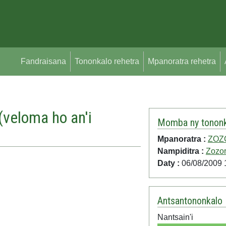
Fandraisana
Tononkalo rehetra
Mpanoratra rehetra
veloma ho an'i
Momba ny tononk
Mpanoratra :
ZOZ
Nampiditra :
Zozo
Daty :
06/08/2009 
Antsantononkalo
Nantsain'i