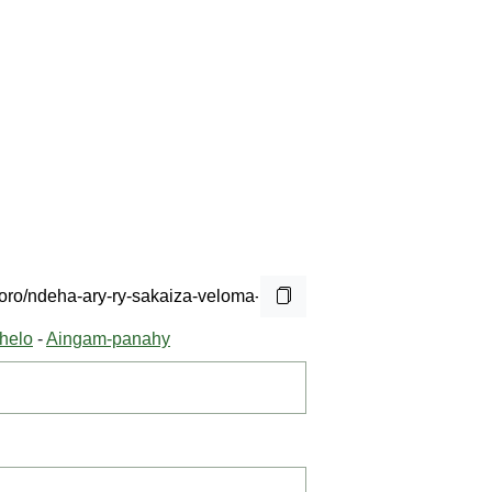
helo
-
Aingam-panahy