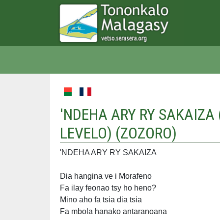
'NDEHA ARY RY SAKAIZA (
LEVELO) (
ZOZORO
)
'NDEHA ARY RY SAKAIZA
Dia hangina ve i Morafeno
Fa ilay feonao tsy ho heno?
Mino aho fa tsia dia tsia
Fa mbola hanako antaranoana