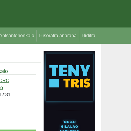
Antsantononkalo
Hisoratra anarana
Hiditra
alo
ORO
ro
12:31