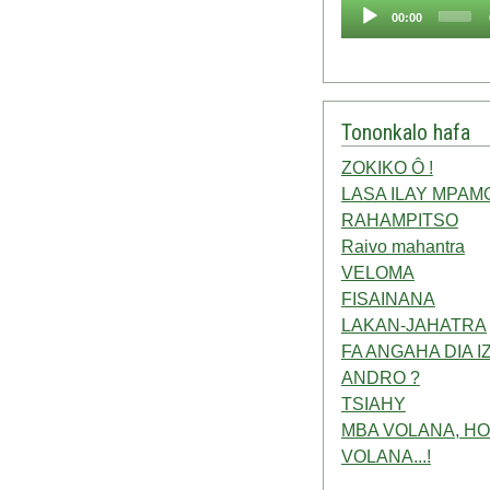
Audio
00:00
Player
Tononkalo hafa
ZOKIKO Ô !
LASA ILAY MPAM
RAHAMPITSO
Raivo mahantra
VELOMA
FISAINANA
LAKAN-JAHATRA
FA ANGAHA DIA I
ANDRO ?
TSIAHY
MBA VOLANA, HO
VOLANA...!