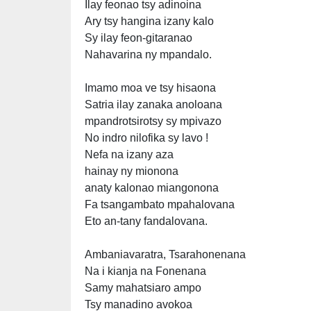
Ilay feonao tsy adinoina
Ary tsy hangina izany kalo
Sy ilay feon-gitaranao
Nahavarina ny mpandalo.
Imamo moa ve tsy hisaona
Satria ilay zanaka anoloana
mpandrotsirotsy sy mpivazo
No indro nilofika sy lavo !
Nefa na izany aza
hainay ny mionona
anaty kalonao miangonona
Fa tsangambato mpahalovana
Eto an-tany fandalovana.
Ambaniavaratra, Tsarahonenana
Na i kianja na Fonenana
Samy mahatsiaro ampo
Tsy manadino avokoa