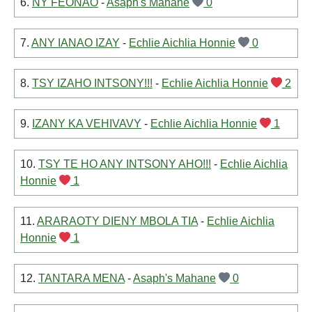
6.
NY FEONAO
-
Asaph's Mahane
0
7.
ANY IANAO IZAY
-
Echlie Aichlia Honnie
0
8.
TSY IZAHO INTSONY!!!
-
Echlie Aichlia Honnie
2
9.
IZANY KA VEHIVAVY
-
Echlie Aichlia Honnie
1
10.
TSY TE HO ANY INTSONY AHO!!!
-
Echlie Aichlia
Honnie
1
11.
ARARAOTY DIENY MBOLA TIA
-
Echlie Aichlia
Honnie
1
12.
TANTARA MENA
-
Asaph's Mahane
0