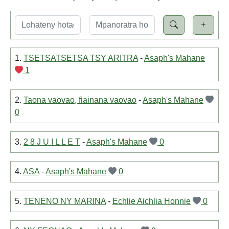
1.
TSETSATSETSA TSY ARITRA
-
Asaph's Mahane
1
2.
Taona vaovao, fiainana vaovao
-
Asaph's Mahane
0
3.
2 8 J U I L L E T
-
Asaph's Mahane
0
4.
ASA
-
Asaph's Mahane
0
5.
TENENO NY MARINA
-
Echlie Aichlia Honnie
0