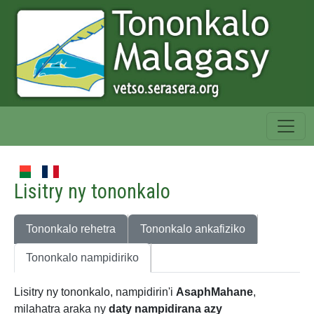
Lisitry ny tononkalo
Tononkalo rehetra
Tononkalo ankafiziko
Tononkalo nampidiriko
Lisitry ny tononkalo, nampidirin'i
AsaphMahane
,
milahatra araka ny
daty nampidirana azy