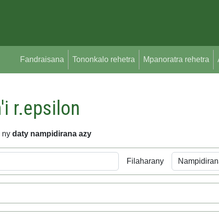
Fandraisana
Tononkalo rehetra
Mpanoratra rehetra
'i r.epsilon
a ny
daty nampidirana azy
Filaharany