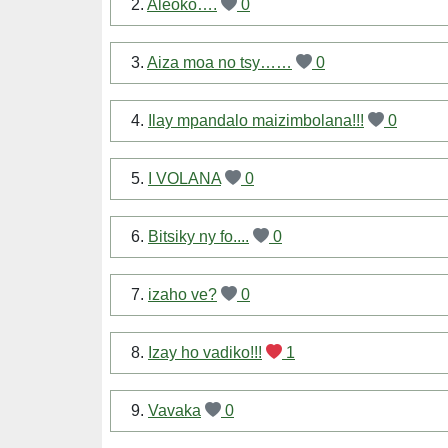
2.
Aleoko….
0
3.
Aiza moa no tsy……
0
4.
Ilay mpandalo maizimbolana!!!
0
5.
I VOLANA
0
6.
Bitsiky ny fo....
0
7.
izaho ve?
0
8.
Izay ho vadiko!!!
1
9.
Vavaka
0