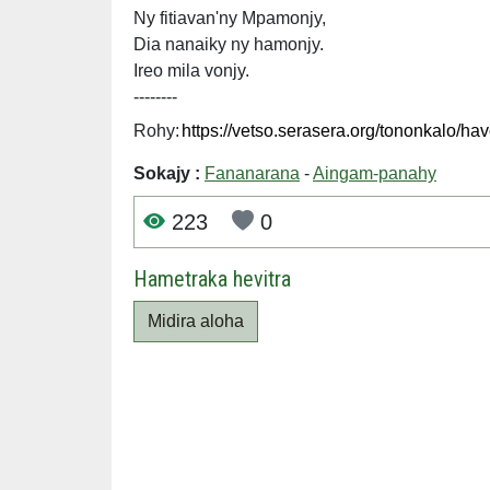
Ny fitiavan'ny Mpamonjy,
Dia nanaiky ny hamonjy.
Ireo mila vonjy.
--------
Rohy:
Sokajy :
Fananarana
-
Aingam-panahy
223
0
Hametraka hevitra
Midira aloha