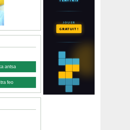
a antsa
tra feo