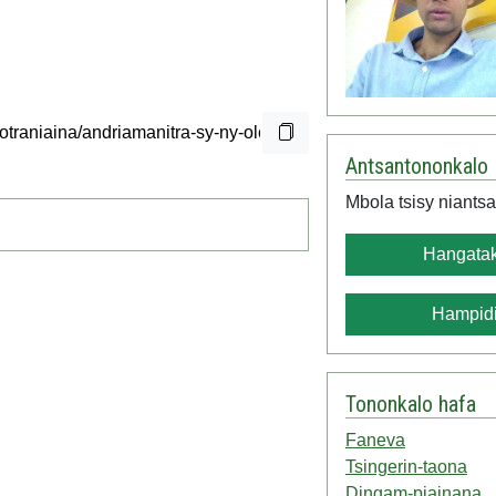
Antsantononkalo
Mbola tsisy niantsa
Hangatak
Hampidi
Tononkalo hafa
Faneva
Tsingerin-taona
Dingam-piainana