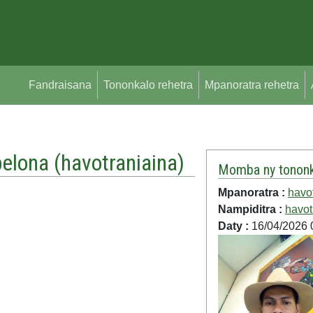
Fandraisana
Tononkalo rehetra
Mpanoratra rehetra
elona (
havotraniaina
)
Momba ny tononk
Mpanoratra :
havo
Nampiditra :
havot
Daty :
16/04/2026 