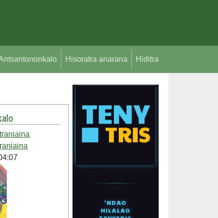
Antsantononkalo
Hisoratra anarana
Hiditra
alo
traniaina
raniaina
04:07