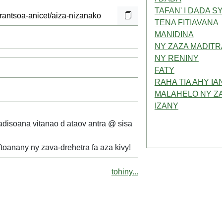
TAFAN' I DADA SY
TENA FITIAVANA
MANIDINA
NY ZAZA MADITR
NY RENINY
FATY
RAHA TIA AHY I
MALAHELO NY Z
IZANY
adisoana vitanao d ataov antra @ sisa
 ftoanany ny zava-drehetra fa aza kivy!
tohiny...