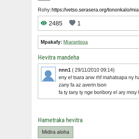
--------
Rohy:
2485
1
Mpakafy:
Miarantsoa
Hevitra mandeha
nnn1
( 29/11/2010 09:14)
eny e! tsara anw rhf mahatsapa ny h
zany fa az averin tson
fa ty tany ty nge boribory e! ary misy
Hametraka hevitra
Midira aloha