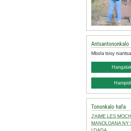
Antsantononkalo
Mbola tsisy niantsa
Hangatak
Hampidi
Tononkalo hafa
J'AIME LES MOC
MANOLOANA NY 
I DADA