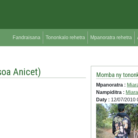
Fandraisana
Tononkalo rehetra
Mpanoratra rehetra
soa Anicet
)
Momba ny tononk
Mpanoratra :
Miar
Nampiditra :
Miara
Daty :
12/07/2010 