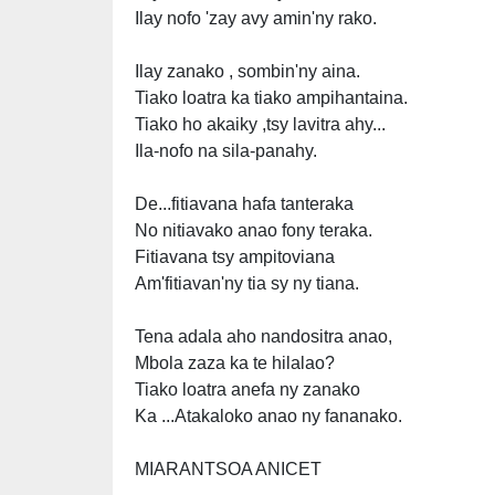
Ilay nofo 'zay avy amin'ny rako.
Ilay zanako , sombin'ny aina.
Tiako loatra ka tiako ampihantaina.
Tiako ho akaiky ,tsy lavitra ahy...
Ila-nofo na sila-panahy.
De...fitiavana hafa tanteraka
No nitiavako anao fony teraka.
Fitiavana tsy ampitoviana
Am'fitiavan'ny tia sy ny tiana.
Tena adala aho nandositra anao,
Mbola zaza ka te hilalao?
Tiako loatra anefa ny zanako
Ka ...Atakaloko anao ny fananako.
MIARANTSOA ANICET