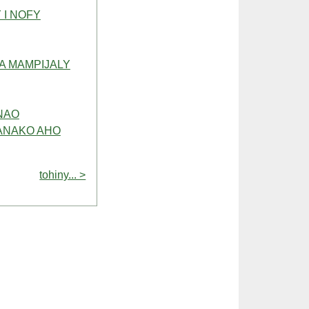
 I NOFY
A MAMPIJALY
ANAO
ANAKO AHO
tohiny... >