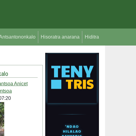
Antsantononkalo
Hisoratra anarana
Hiditra
alo
antsoa Anicet
ntsoa
07:20