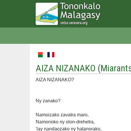
AIZA NIZANAKO (
Miarant
AIZA NIZANAKO?
Ny zanako?
Namoizako zavatra maro,
Namonoko ny olon-drehetra,
'lay nandaozako ny hatanorako,