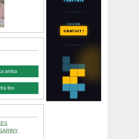
a antsa
tra feo
HES
SARINY