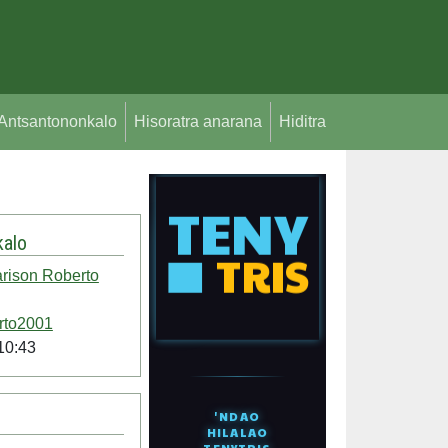
Antsantononkalo
Hisoratra anarana
Hiditra
alo
rison Roberto
rto2001
10:43