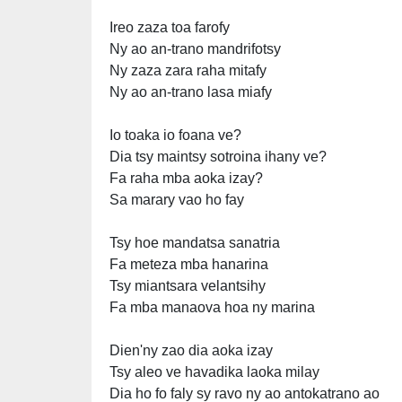
Ireo zaza toa farofy
Ny ao an-trano mandrifotsy
Ny zaza zara raha mitafy
Ny ao an-trano lasa miafy
Io toaka io foana ve?
Dia tsy maintsy sotroina ihany ve?
Fa raha mba aoka izay?
Sa marary vao ho fay
Tsy hoe mandatsa sanatria
Fa meteza mba hanarina
Tsy miantsara velantsihy
Fa mba manaova hoa ny marina
Dien'ny zao dia aoka izay
Tsy aleo ve havadika laoka milay
Dia ho fo faly sy ravo ny ao antokatrano ao