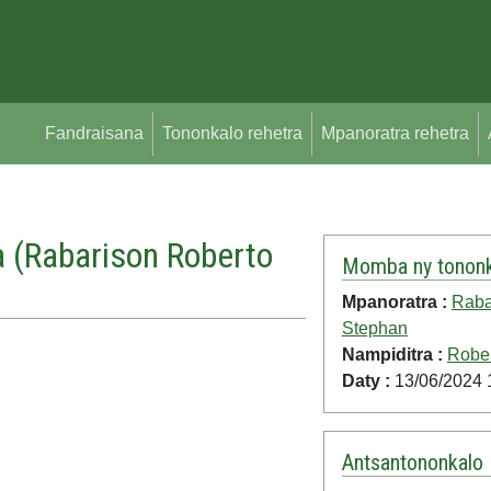
Fandraisana
Tononkalo rehetra
Mpanoratra rehetra
 (
Rabarison Roberto
Momba ny tononk
Mpanoratra :
Raba
Stephan
Nampiditra :
Robe
Daty :
13/06/2024 
Antsantononkalo