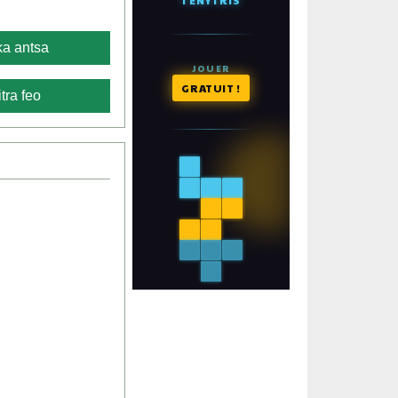
a antsa
tra feo