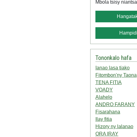
Mbola tsisy niantsa
Hangatak
Hampidi
Tononkalo hafa
Ianao lasa tiako
Fitombon'ny Taona
TENA FITIA
VOADY
Alahelo
ANDRO FARANY
Fisarahana
Ilay fitia
Hizory ny lalanao
ORA IRAY