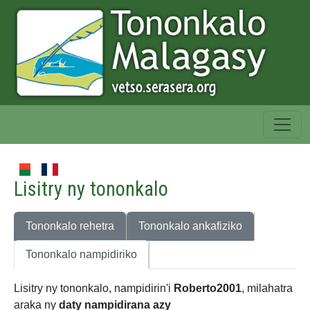
Lisitry ny tononkalo
Tononkalo rehetra
Tononkalo ankafiziko
Tononkalo nampidiriko
Lisitry ny tononkalo, nampidirin'i
Roberto2001
, milahatra
araka ny
daty nampidirana azy