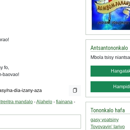
orao!
Antsantononkalo
Mbola tsisy niantsa
y fo,
Hangatak
om-baovao!
Hampidi
itreritra mandalo
-
Alahelo
-
fiainana
-
Tononkalo hafa
gasy voatsiny
Tovovavin' Iarivo