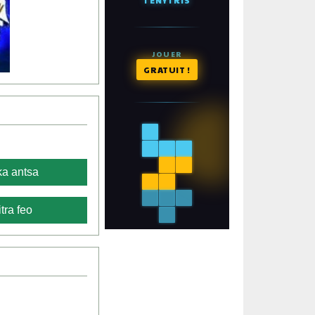
a antsa
tra feo