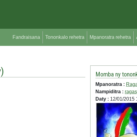
Fandraisana
Tononkalo rehetra
Mpanoratra rehetra
y
)
Momba ny tononk
Mpanoratra :
Rag
Nampiditra :
raga
Daty :
12/01/2015 