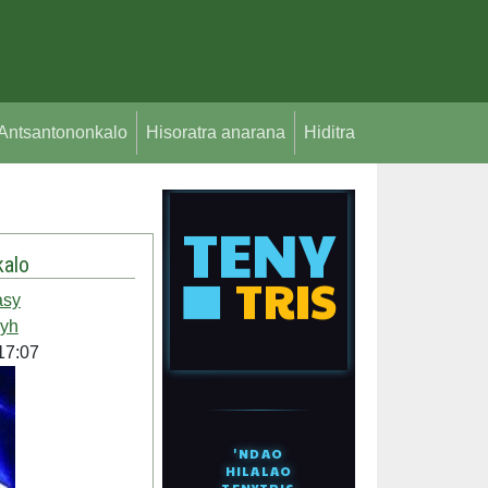
Antsantononkalo
Hisoratra anarana
Hiditra
alo
asy
syh
17:07