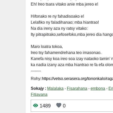
Eh! Ireo tsara vitako anie mba jereo e!
Hifonako re ny fahadisoako e!
Lelafiko ny faladihanao; mba hiantrao!
Na dia ireny aza ny ratsy vitako:
Ity pitrapitrako,sefosefoko,mba jereo dia hang
Maro loatra tokoa,
Ireo tsy fahamendrehana teo imasonao.
Kanefa nisy koa ireo soa izay nataoko tamin' n
ka nadia izany aza mba hiantrao re fa efa ol
--------
Rohy:
Sokajy :
Malalaka
-
Fisarahana
-
embona
-
Er
Fitiavana
1489
0