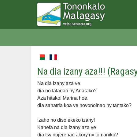
Na dia izany aza!!! (
Ragas
Na dia izany aza ve
dia no fafanao ny Anarako?
Aza hitako! Marina hoe,
dia sanatria koa ve novonoinao ny tantako?
Izaho no diso,ekeko izany!
Kanefa na dia izany aza ve
dia tsy nojerenao akory ny tomaniko?