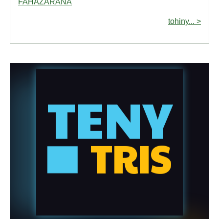
FAHAZARANA
tohiny... >