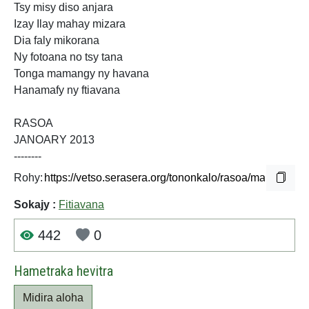
Tsy misy diso anjara
Izay Ilay mahay mizara
Dia faly mikorana
Ny fotoana no tsy tana
Tonga mamangy ny havana
Hanamafy ny ftiavana
RASOA
JANOARY 2013
--------
Rohy:
Sokajy :
Fitiavana
442
0
Hametraka hevitra
Midira aloha