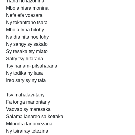
Tiana ho tazonina
Mbola hiara monina
Nefa efa voazara
Ny tokantrano tsara
Mbola Irina hitohy
Na dia hita hoe fohy
Ny sangy sy sakafo
Sy resaka tsy miato
Satry tsy hifarana
Tsy hanam- pitsaharana
Ny todika ny lasa
Ireo sary sy ny tafa
Tsy mahalavi-tany
Fa tonga manontany
Vaovao sy maresaka
Salama ianareo sa ketraka
Mitondra fanomezana
Ny tsirairay tetezina