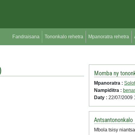
Fandraisana
Tononkalo rehetra
Mpanoratra rehetra
)
Momba ny tononk
Mpanoratra :
Solo
Nampiditra :
bena
Daty :
22/07/2009 
Antsantononkalo
Mbola tsisy niantsa