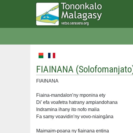
FIAINANA (
Solofomanjato
FIAINANA
Fiaina-mandalon’ny mponina ety
Di’ efa voafetra hatrany ampiandohana
Indramina ihany ito nofo malia
Fa samy voavidin’ny vovo-niaingàna
Maimaim-poana ny fiainana entina