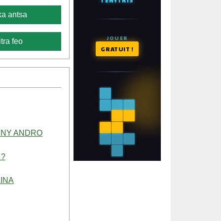
a antsa
tra feo
 NY ANDRO
 ?
INA