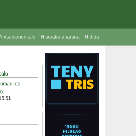
Antsantononkalo
Hisoratra anarana
Hiditra
alo
fomanjato
sy
15:51