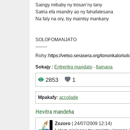
Saingy mibaby ny trosan’ny tany
Satria efa miandry ao ny fahafatesana
Na faly na ory, tsy maintsy mankany
SOLOFOMANJATO
--------
Rohy:
Sokajy :
Eritreritra mandalo
-
fiainana
2853
1
Mpakafy:
accolade
Hevitra mandeha
Zozoro
( 24/07/2009 12:14)