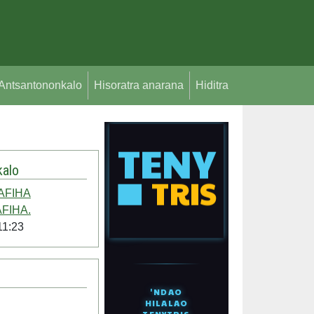
Antsantononkalo
Hisoratra anarana
Hiditra
alo
AFIHA
FIHA.
11:23