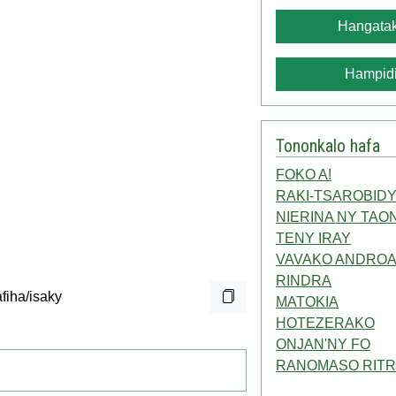
Hangatak
Hampidi
Tononkalo hafa
FOKO A!
RAKI-TSAROBID
NIERINA NY TAO
TENY IRAY
VAVAKO ANDRO
RINDRA
MATOKIA
HOTEZERAKO
ONJAN'NY FO
RANOMASO RIT