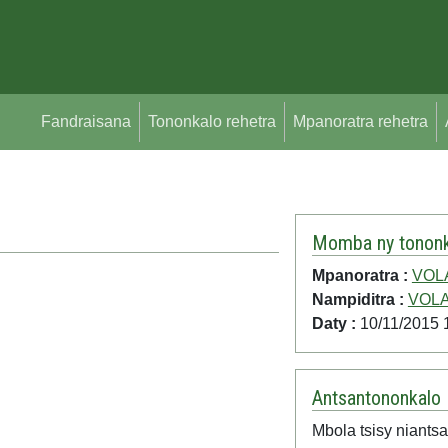
Fandraisana
Tononkalo rehetra
Mpanoratra rehetra
Momba ny tononk
Mpanoratra :
VOL
Nampiditra :
VOLA
Daty :
10/11/2015 
Antsantononkalo
Mbola tsisy niantsa