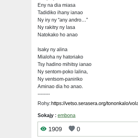
Eny na dia miasa
Tadidiko ihany ianao
Ny iry ny “any andro…”
Ny rakitry ny lasa
Natokako ho anao
Isaky ny alina
Mialoha ny hatoriako
Tsy hadino mihitsy ianao
Ny sentom-poko lalina,
Ny ventsom-paniriko
Aminao dia ho anao.
--------
Rohy:
Sokajy :
embona
1909
0