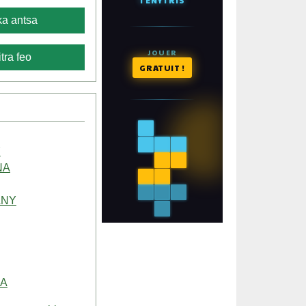
a antsa
tra feo
Y
NA
ANY
RA