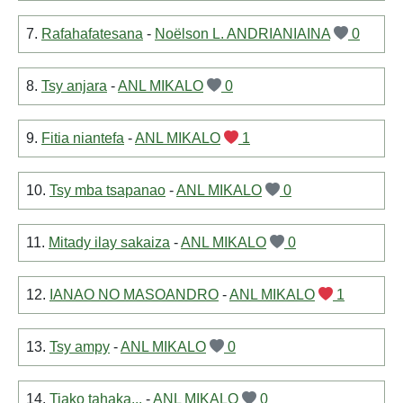
7.
Rafahafatesana
-
Noëlson L. ANDRIANIAINA
0
8.
Tsy anjara
-
ANL MIKALO
0
9.
Fitia niantefa
-
ANL MIKALO
1
10.
Tsy mba tsapanao
-
ANL MIKALO
0
11.
Mitady ilay sakaiza
-
ANL MIKALO
0
12.
IANAO NO MASOANDRO
-
ANL MIKALO
1
13.
Tsy ampy
-
ANL MIKALO
0
14.
Tiako tahaka...
-
ANL MIKALO
0