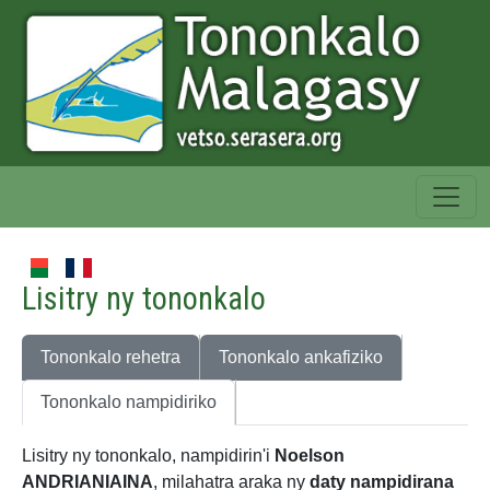
Lisitry ny tononkalo
Tononkalo rehetra
Tononkalo ankafiziko
Tononkalo nampidiriko
Lisitry ny tononkalo, nampidirin'i
Noelson
ANDRIANIAINA
, milahatra araka ny
daty nampidirana