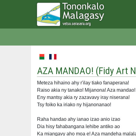
AZA MANDAO! (
Fidy Art N
Meteza hihaino ahy r'ilay tiako fanaperana!
Raiso akia ny tanako! Mijanona! Aza mandao!
Eny mantsy akia ry zazavavy iray niserana!
Tsy foiko ka iriako ny hijanonanao!
Raha handao ahy ianao izao anio izao
Dia hisy fahabangana lehibe antiko ao
Ka miangavy aho moa e! Aza mandeha malala