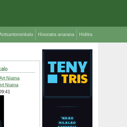
Antsantononkalo
Hisoratra anarana
Hiditra
alo
Art Niaina
Art Niaina
09:41