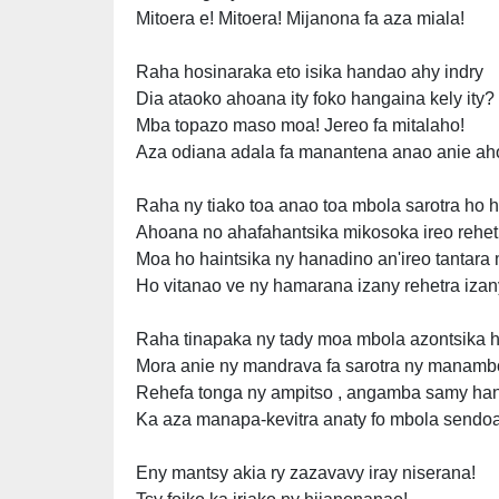
Mitoera e! Mitoera! Mijanona fa aza miala!
Raha hosinaraka eto isika handao ahy indry
Dia ataoko ahoana ity foko hangaina kely ity?
Mba topazo maso moa! Jereo fa mitalaho!
Aza odiana adala fa manantena anao anie ah
Raha ny tiako toa anao toa mbola sarotra ho hi
Ahoana no ahafahantsika mikosoka ireo rehetr
Moa ho haintsika ny hanadino an'ireo tantar
Ho vitanao ve ny hamarana izany rehetra iza
Raha tinapaka ny tady moa mbola azontsika 
Mora anie ny mandrava fa sarotra ny manamb
Rehefa tonga ny ampitso , angamba samy ha
Ka aza manapa-kevitra anaty fo mbola sendoa
Eny mantsy akia ry zazavavy iray niserana!