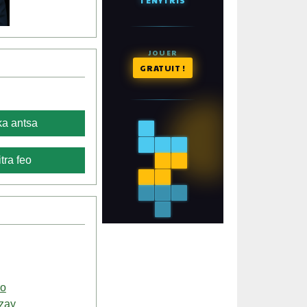
a antsa
tra feo
ro
izay