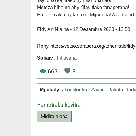
Tsy foiko ka iriako ny hijanonanao!
Meteza hihaino ahy r'ilay tiako fanaperana!
Eo raiso akia ny tanako! Mijanona! Aza mand
Fidy Art Niaina - 12 Desambra 2023 - 12:58
--------
Rohy:
Sokajy :
Fitiavana
663
3
Mpakafy:
akomitoetra
-
ZavonaRakoto
-
Fidy
Hametraka hevitra
Midira aloha