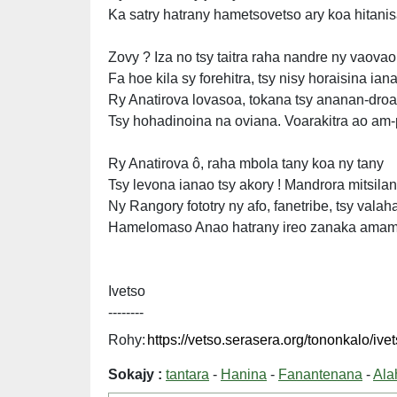
Ka satry hatrany hametsovetso ary koa hitanis
Zovy ? Iza no tsy taitra raha nandre ny vaovao
Fa hoe kila sy forehitra, tsy nisy horaisina ian
Ry Anatirova lovasoa, tokana tsy ananan-droa
Tsy hohadinoina na oviana. Voarakitra ao am-
Ry Anatirova ô, raha mbola tany koa ny tany
Tsy levona ianao tsy akory ! Mandrora mitsila
Ny Rangory fototry ny afo, fanetribe, tsy valah
Hamelomaso Anao hatrany ireo zanaka amam
Ivetso
--------
Rohy:
Sokajy :
tantara
-
Hanina
-
Fanantenana
-
Ala