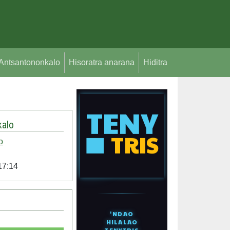
Antsantononkalo
Hisoratra anarana
Hiditra
alo
o
17:14