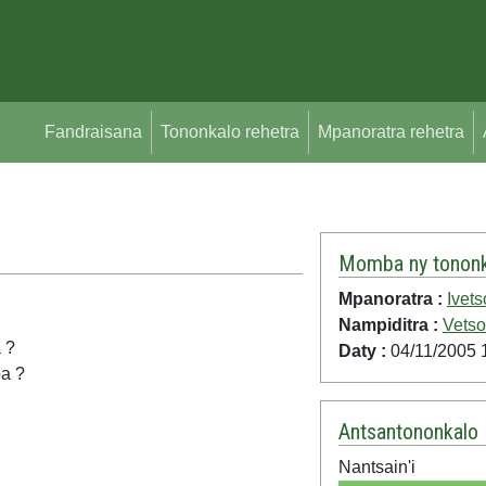
Fandraisana
Tononkalo rehetra
Mpanoratra rehetra
Momba ny tononk
Mpanoratra :
Ivets
Nampiditra :
Vetso
 ?
Daty :
04/11/2005 
pa ?
Antsantononkalo
Nantsain'i