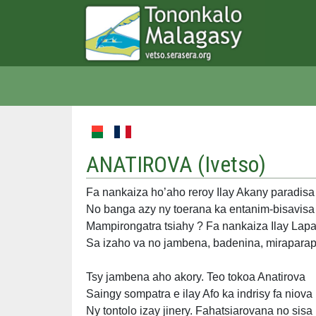
ANATIROVA (
Ivetso
)
Fa nankaiza ho’aho reroy Ilay Akany paradisa
No banga azy ny toerana ka entanim-bisavisa
Mampirongatra tsiahy ? Fa nankaiza Ilay Lapa
Sa izaho va no jambena, badenina, mirapara
Tsy jambena aho akory. Teo tokoa Anatirova
Saingy sompatra e ilay Afo ka indrisy fa niova
Ny tontolo izay jinery. Fahatsiarovana no sisa