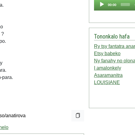
Audio
a.
00:00
Player
ao
 ?
Tononkalo hafa
po.
Ry tsy fantatra ana
Etsy babeko
Ny fanahy no olon
ny
I amalonkely
ara.
Asaramanitra
-para.
LOUISIANE
helo