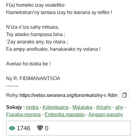
F(a) homeko izay voatefiko
Hametrahan’ny tantara izay ho toerana sy refiko !
N’iza n’iza sahy mitsara,
Tsy ataoko hampiasa loha ;
‘Zay anarako any, tsy olana ;
Fa ampy anofisako, hanakarako ny volana !
Avelao ho tsotra be !
Ny R. FIDIMANANTSOA
--------
Rohy:
Sokajy :
rindra
-
Kolontsaina
-
Malalaka
-
Ahiahy
-
ahy
-
Fiaraha-monina
-
Eritreritra mandalo
-
Aingam-panahy
1746
0