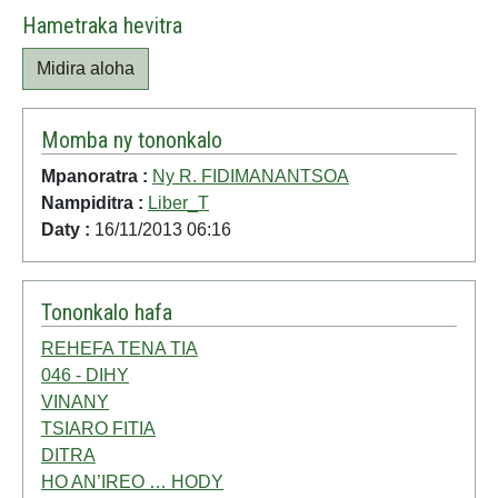
Hametraka hevitra
Midira aloha
Momba ny tononkalo
Mpanoratra :
Ny R. FIDIMANANTSOA
Nampiditra :
Liber_T
Daty :
16/11/2013 06:16
Tononkalo hafa
REHEFA TENA TIA
046 - DIHY
VINANY
TSIARO FITIA
DITRA
HO AN’IREO … HODY