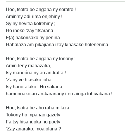
Hoe, tsotra be angaha ny soratro !
Amin’ny adi-rima enjehiny !
Sy ny hevitra kotrehiny ;
Ho inoko ‘zay fitsarana
F(a) hakorisako ny penina
Hahalaza am-pikajiana izay kinasako hotenenina !
Hoe, tsotra be angaha ny tonony :
Amin-teny mahazatra,
tsy mandóna ny ao an-tratra !
‘Zany ve hiasako loha
tsy hanoratako ! Ho sakana,
hamonoako ao an-karanany ireo ainga tohivakana !
Hoe, tsotra be aho raha milaza !
Tokony ho mpanao gazety
Fa tsy hisandoka ho poety
‘Zay anarako, moa olana ?