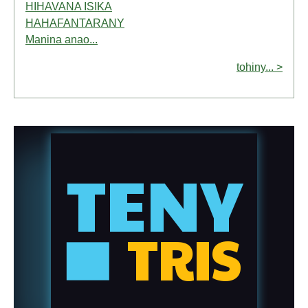
HIHAVANA ISIKA
HAHAFANTARANY
Manina anao...
tohiny... >