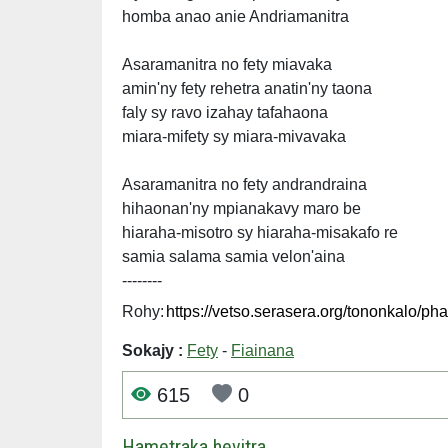
homba anao anie Andriamanitra
Asaramanitra no fety miavaka
amin'ny fety rehetra anatin'ny taona
faly sy ravo izahay tafahaona
miara-mifety sy miara-mivavaka
Asaramanitra no fety andrandraina
hihaonan'ny mpianakavy maro be
hiaraha-misotro sy hiaraha-misakafo re
samia salama samia velon'aina
--------
Rohy:
Sokajy :
Fety
-
Fiainana
615
0
Hametraka hevitra