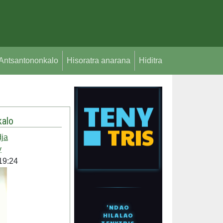
Antsantononkalo
Hisoratra anarana
Hiditra
alo
ja
y
19:24