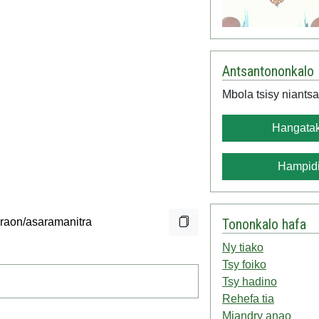
Antsantononkalo
Mbola tsisy niantsa
Hangatak
Hampidi
Tononkalo hafa
Ny tiako
Tsy foiko
Tsy hadino
Rehefa tia
Miandry anao