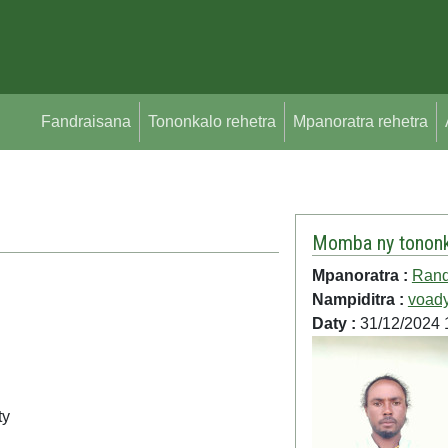
Fandraisana
Tononkalo rehetra
Mpanoratra rehetra
Momba ny tononk
Mpanoratra :
Rand
Nampiditra :
voad
Daty :
31/12/2024 
ty