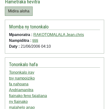
Hametraka hevitra
Midira aloha
Momba ny tononkalo
Mpanoratra :
RAKOTOMALALA Jean.chris
Nampiditra :
tititi
Daty :
21/06/2006 04:10
Tononkalo hafa
Tononkalo iray
tsy nampoiziko
fa nahoana
Andriamanitra
fiainako feno fajaliana
ny fiainako
malahelo anao