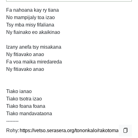
Fa nahoana kay ry tiana
No mampijaly toa izao
Tsy mba misy fifaliana
Ny fiainako eo akaikinao
Izany anefa tsy misakana
Ny fitiavako anao
Fa voa maika miredareda
Ny fitiavako anao
Tiako ianao
Tiako tsotra izao
Tiako foana foana
Tiako mandavataona
--------
Rohy: