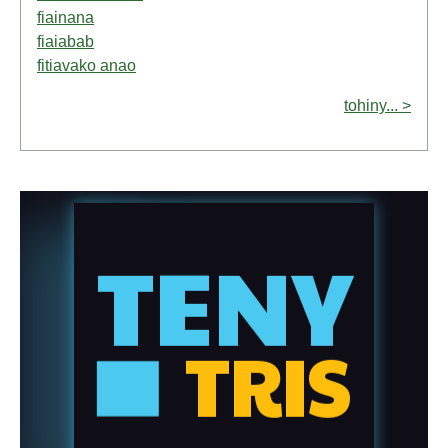
fiainana
fiaiabab
fitiavako anao
tohiny... >