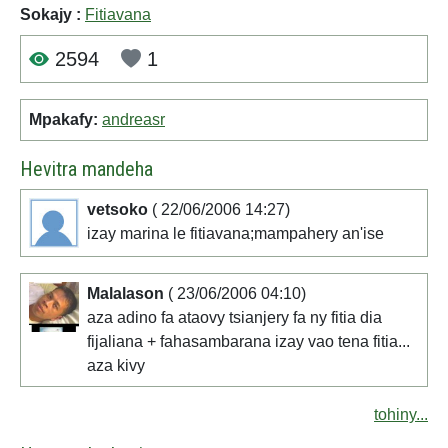
Sokajy :
Fitiavana
2594
1
Mpakafy:
andreasr
Hevitra mandeha
vetsoko
( 22/06/2006 14:27)
izay marina le fitiavana;mampahery an'ise
Malalason
( 23/06/2006 04:10)
aza adino fa ataovy tsianjery fa ny fitia dia
fijaliana + fahasambarana izay vao tena fitia...
aza kivy
tohiny...