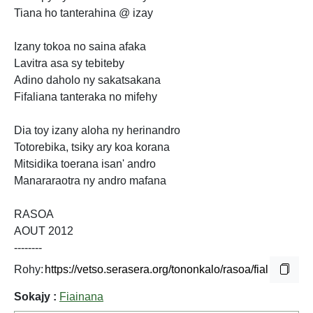
Tiana ho tanterahina @ izay
Izany tokoa no saina afaka
Lavitra asa sy tebiteby
Adino daholo ny sakatsakana
Fifaliana tanteraka no mifehy
Dia toy izany aloha ny herinandro
Totorebika, tsiky ary koa korana
Mitsidika toerana isan' andro
Manararaotra ny andro mafana
RASOA
AOUT 2012
--------
Rohy:
Sokajy :
Fiainana