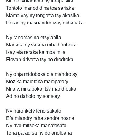
Miloko volamena ny torapasika
Tontolo manodidina toa sariaka
Mamaivay ny tongotra tsy akasika
Doran'ny masoandro izay mibaliaka
Ny ranomasina etsy anila
Manasa ny vatana mba hiroboka
Izay efa reraka ka mba mila
Fiovan-drivotra tsy ho drodroka
Ny onja midoboka dia mandrotsy
Mozika malefaka mampatory
Mifafy, mikapoka, tsy mandrotika
Adino daholo ny sorisory
Ny haronkely feno sakafo
Efa miandry raha sendra noana
Ny rivo-mitsoka manafosafo
Tena paradisa ny eo anoloana