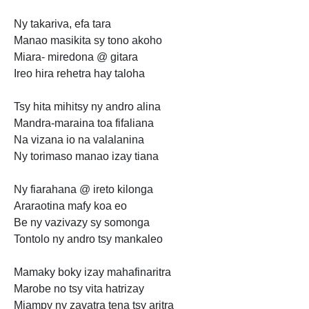
Ny takariva, efa tara
Manao masikita sy tono akoho
Miara- miredona @ gitara
Ireo hira rehetra hay taloha
Tsy hita mihitsy ny andro alina
Mandra-maraina toa fifaliana
Na vizana io na valalanina
Ny torimaso manao izay tiana
Ny fiarahana @ ireto kilonga
Araraotina mafy koa eo
Be ny vazivazy sy somonga
Tontolo ny andro tsy mankaleo
Mamaky boky izay mahafinaritra
Marobe no tsy vita hatrizay
Miampy ny zavatra tena tsy aritra