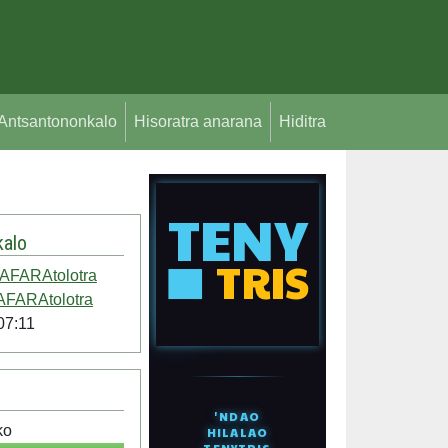
Antsantononkalo
Hisoratra anarana
Hiditra
alo
FARAtolotra
FARAtolotra
07:11
ko