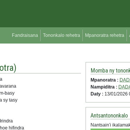
Fandraisana
Tononkalo rehetra
Mpanoratra rehetra
otra
)
Momba ny tononk
na
Mpanoratra :
DADA
ravarana
Nampiditra :
DADA
am-basy
Daty :
13/01/2026 
a sy tasy
Antsantononkalo
rindra
Nantsain'i ikalama
oe hifindra