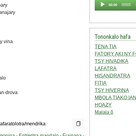
Audio
bary
00:00
Player
anajary
Tononkalo hafa
y vina
TENA TIA
FATORY AKI NY 
TSY HIVADIKA
LAFATRA
HISANDRATRA
alo
FITIA
TSY HIVERINA
an-drova
MBOLA TIAKO IA
HOAZY
Malala ô
-monina
-
Eritreritra mandalo
-
Fiainana
-