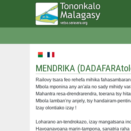
MENDRIKA (
DADAFARAtol
Railovy tsara feo rehefa mihika fahasambara
Mbola mponina any an'ala no sady mihidy va
Mahantra resa-drendrarendra, toerana tsy hit
Mbola lamban'ny anjely, tsy handairam-pentin
Izay olontiako izay !
Loharano an-tendrokazo, izay mangatsana ind
Havoanavoana marin-tampona, sanatria raha h