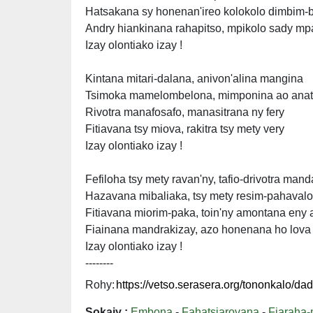
Hatsakana sy honenan'ireo kolokolo dimbim-
Andry hiankinana rahapitso, mpikolo sady mp
Izay olontiako izay !
Kintana mitari-dalana, anivon'alina mangina
Tsimoka mamelombelona, mimponina ao anat
Rivotra manafosafo, manasitrana ny fery
Fitiavana tsy miova, rakitra tsy mety very
Izay olontiako izay !
Fefiloha tsy mety ravan'ny, tafio-drivotra mand
Hazavana mibaliaka, tsy mety resim-pahavalo
Fitiavana miorim-paka, toin'ny amontana eny 
Fiainana mandrakizay, azo honenana ho lova
Izay olontiako izay !
--------
Rohy:
Sokajy :
Embona
-
Fahatsiarovana
-
Fiaraha