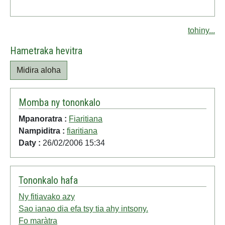
tohiny...
Hametraka hevitra
Midira aloha
Momba ny tononkalo
Mpanoratra :
Fiaritiana
Nampiditra :
fiaritiana
Daty :
26/02/2006 15:34
Tononkalo hafa
Ny fitiavako azy
Sao ianao dia efa tsy tia ahy intsony.
Fo maràtra