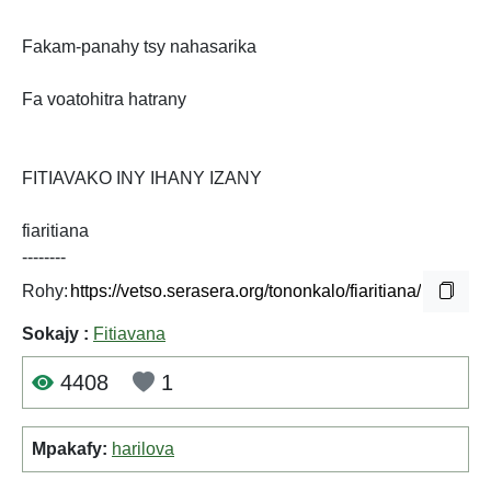
Fakam-panahy tsy nahasarika
Fa voatohitra hatrany
FITIAVAKO INY IHANY IZANY
fiaritiana
--------
Rohy:
Sokajy :
Fitiavana
4408
1
Mpakafy:
harilova