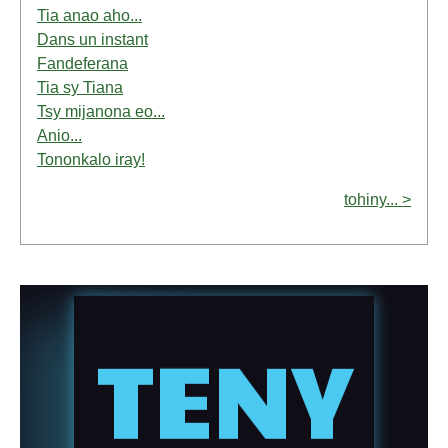
Tia anao aho...
Dans un instant
Fandeferana
Tia sy Tiana
Tsy mijanona eo...
Anio...
Tononkalo iray!
tohiny... >