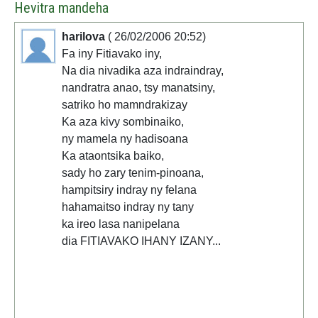
Hevitra mandeha
harilova
( 26/02/2006 20:52)
Fa iny Fitiavako iny,
Na dia nivadika aza indraindray,
nandratra anao, tsy manatsiny,
satriko ho mamndrakizay
Ka aza kivy sombinaiko,
ny mamela ny hadisoana
Ka ataontsika baiko,
sady ho zary tenim-pinoana,
hampitsiry indray ny felana
hahamaitso indray ny tany
ka ireo lasa nanipelana
dia FITIAVAKO IHANY IZANY...