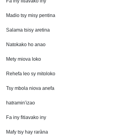
Fa iny fitiavako iny
Madio tsy misy pentina
Salama tsisy aretina
Natokako ho anao
Mety miova loko
Rehefa leo sy mitoloko
Tsy mbola niova anefa
hatramin'izao
Fa iny fitiavako iny
Mafy tsy hay raràna