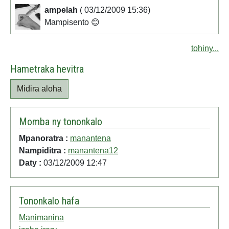
ampelah
( 03/12/2009 15:36)
Mampisento 😊
tohiny...
Hametraka hevitra
Midira aloha
Momba ny tononkalo
Mpanoratra :
manantena
Nampiditra :
manantena12
Daty :
03/12/2009 12:47
Tononkalo hafa
Manimanina