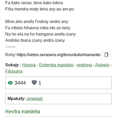
Fa tiako ianao, tena tiako tokoa
Fitia mandra-maty tena avy ao am-po
Mino aho anefa f’indray andro any
Fa mbola hihaona isika eto an-tany
Na ho ela na ho haingana anefa izany
Andriko foana izany andro izany
--------
Rohy:
Sokajy :
Hanina
-
Eritreritra mandalo
-
embona
-
Alahelo
-
Fitiavana
3444
1
Mpakafy:
ampelah
Hevitra mandeha