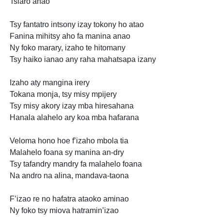
Tsiaro anao
Tsy fantatro intsony izay tokony ho atao
Fanina mihitsy aho fa manina anao
Ny foko marary, izaho te hitomany
Tsy haiko ianao any raha mahatsapa izany
Izaho aty mangina irery
Tokana monja, tsy misy mpijery
Tsy misy akory izay mba hiresahana
Hanala alahelo ary koa mba hafarana
Veloma hono hoe f’izaho mbola tia
Malahelo foana sy manina an-dry
Tsy tafandry mandry fa malahelo foana
Na andro na alina, mandava-taona
F’izao re no hafatra ataoko aminao
Ny foko tsy miova hatramin’izao