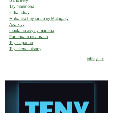
izaho irery
Tsy maninona
Indraindray
Mahantra hoy ianao ny Malagasy
Aza kivy
mbola ho avy ny maraina
Fanehoam-pisaorana
Tsy tsapanao
Tsy ekena intsony
tohiny... >