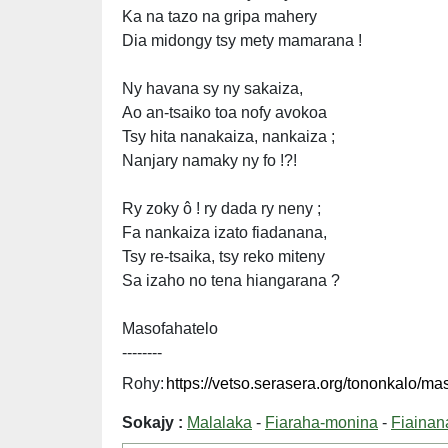
Ka na tazo na gripa mahery
Dia midongy tsy mety mamarana !
Ny havana sy ny sakaiza,
Ao an-tsaiko toa nofy avokoa
Tsy hita nanakaiza, nankaiza ;
Nanjary namaky ny fo !?!
Ry zoky ô ! ry dada ry neny ;
Fa nankaiza izato fiadanana,
Tsy re-tsaika, tsy reko miteny
Sa izaho no tena hiangarana ?
Masofahatelo
--------
Rohy:
Sokajy :
Malalaka
-
Fiaraha-monina
-
Fiainan