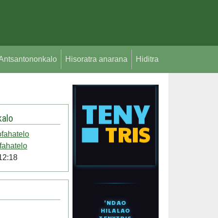
Antsantononkalo
Hisoratra anarana
Hiditra
alo
fahatelo
ahatelo
12:18