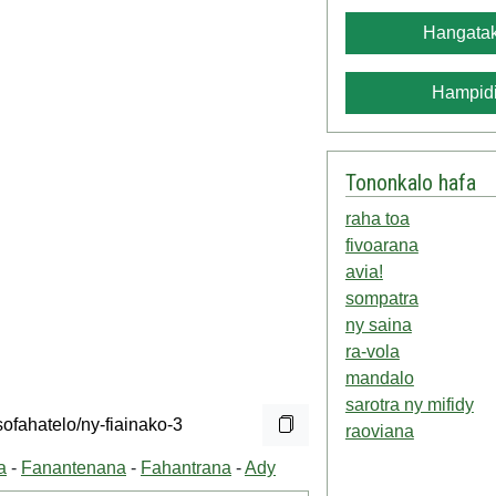
Hangatak
Hampidi
Tononkalo hafa
raha toa
fivoarana
avia!
sompatra
ny saina
ra-vola
mandalo
sarotra ny mifidy
raoviana
a
-
Fanantenana
-
Fahantrana
-
Ady