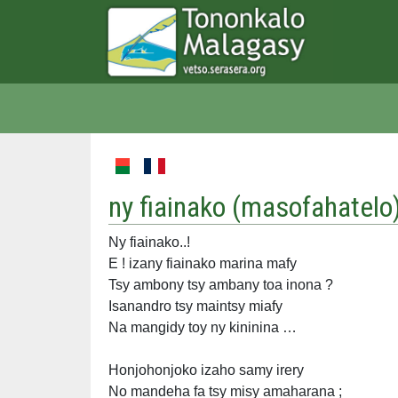
ny fiainako (
masofahatelo
Ny fiainako..!
E ! izany fiainako marina mafy
Tsy ambony tsy ambany toa inona ?
Isanandro tsy maintsy miafy
Na mangidy toy ny kininina …
Honjohonjoko izaho samy irery
No mandeha fa tsy misy amaharana ;