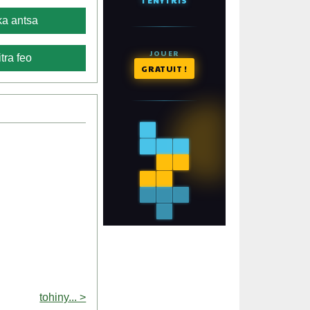
a antsa
tra feo
tohiny... >