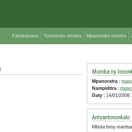
Fandraisana
Tononkalo rehetra
Mpanoratra rehetra
)
Momba ny tononk
Mpanoratra :
maso
Nampiditra :
masof
Daty :
14/01/2008 
Antsantononkalo
Mbola tsisy niantsa