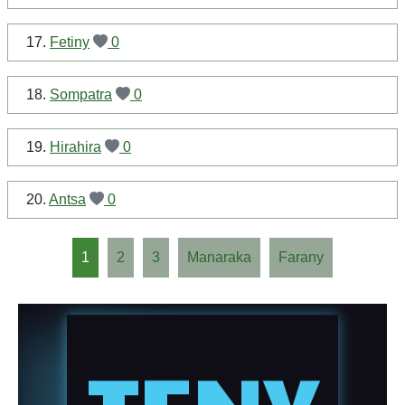
17.
Fetiny
0
18.
Sompatra
0
19.
Hirahira
0
20.
Antsa
0
1
2
3
Manaraka
Farany