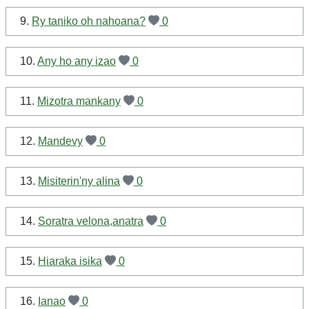
9.
Ry taniko oh nahoana?
0
10.
Any ho any izao
0
11.
Mizotra mankany
0
12.
Mandevy
0
13.
Misiterin'ny alina
0
14.
Soratra velona,anatra
0
15.
Hiaraka isika
0
16.
Ianao
0