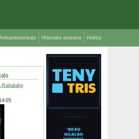
Antsantononkalo
Hisoratra anarana
Hiditra
alo
 Rahalahy
14:05