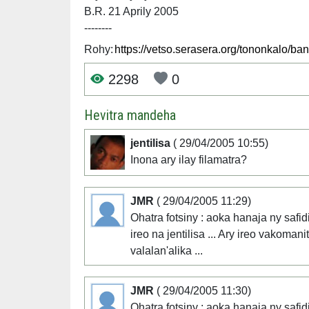
B.R. 21 Aprily 2005
--------
Rohy:
2298
0
Hevitra mandeha
jentilisa
( 29/04/2005 10:55)
Inona ary ilay filamatra?
JMR
( 29/04/2005 11:29)
Ohatra fotsiny : aoka hanaja ny safid
ireo na jentilisa ... Ary ireo vakoma
valalan'alika ...
JMR
( 29/04/2005 11:30)
Ohatra fotsiny : aoka hanaja ny safid