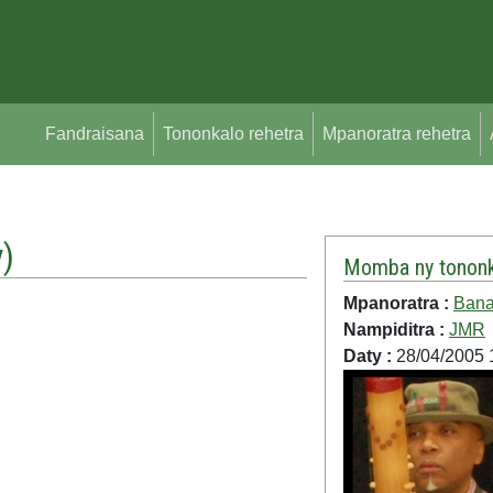
Fandraisana
Tononkalo rehetra
Mpanoratra rehetra
y
)
Momba ny tononk
Mpanoratra :
Bana
Nampiditra :
JMR
Daty :
28/04/2005 