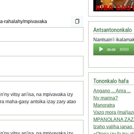
Antsantononkalo
Nantsain'i ikalama
Audio
00:00
Player
Tononkalo hafa
Angano ... Arira ...
in'ny vitsy an'isa, na mpivavaka izy
Ny marina?
nitra maha-gasy antsika izay zary atao
Manoratra
Vazo mora (mal)azo
MPANOLANA ZAZ
Izaho valiha ianao 
in'ny vitsy an'isa, na mpivavaka izy
«Olona izy fa tsy a