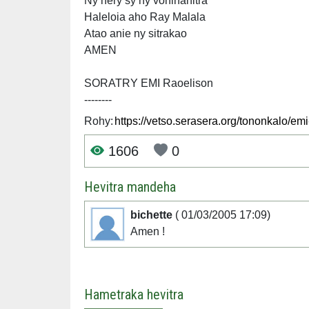
Ny hery sy ny voninahitra
Haleloia aho Ray Malala
Atao anie ny sitrakao
AMEN
SORATRY EMI Raoelison
--------
Rohy:
1606
0
Hevitra mandeha
bichette
( 01/03/2005 17:09)
Amen !
Hametraka hevitra