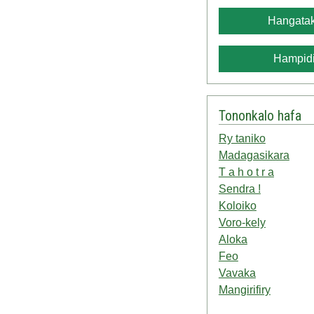
Hangatak
Hampidi
Tononkalo hafa
Ry taniko
Madagasikara
T a h o t r a
Sendra !
Koloiko
Voro-kely
Aloka
Feo
Vavaka
Mangirifiry