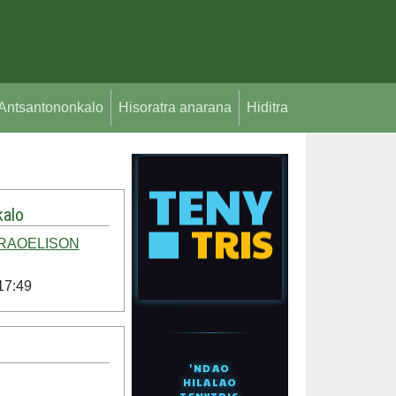
Antsantononkalo
Hisoratra anarana
Hiditra
alo
 RAOELISON
17:49