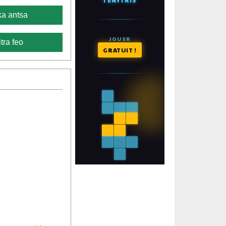
a antsa
tra feo