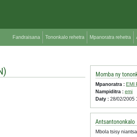
Fandraisana
Tononkalo rehetra
Mpanoratra rehetra
N
)
Momba ny tononk
Mpanoratra :
EMI
Nampiditra :
emi
Daty :
28/02/2005 
Antsantononkalo
Mbola tsisy niantsa