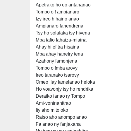
Apetrako ho eo antananao
Tompo o ! ampianaro
Izy ireo hihaino anao
Ampianaro fahendrena
Tsy ho solafaka tsy hivena
Mba tafio fahaiza-miaina
Ahay hilefitra hisaina
Mba ahay hanetry tena
Azahony famonjena
Tompo o !mba arovy
Ireo taranako tsarovy
Omeo ilay famelanao heloka
Ho voavonjy tsy ho rendrika
Deraiko ianao ry Tompo
Ami-voninahitrao
Ity aho mitoloko
Raiso aho anompo anao
Fa anao ny fanjakana