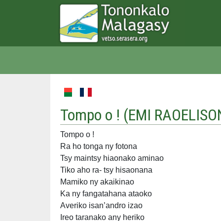
Tompo o ! (
EMI RAOELISO
Tompo o !
Ra ho tonga ny fotona
Tsy maintsy hiaonako aminao
Tiko aho ra- tsy hisaonana
Mamiko ny akaikinao
Ka ny fangatahana ataoko
Averiko isan’andro izao
Ireo taranako any heriko