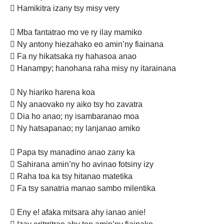
 Hamikitra izany tsy misy very
 Mba fantatrao mo ve ry ilay mamiko
 Ny antony hiezahako eo amin’ny fiainana
 Fa ny hikatsaka ny hahasoa anao
 Hanampy; hanohana raha misy ny itarainana
 Ny hiariko harena koa
 Ny anaovako ny aiko tsy ho zavatra
 Dia ho anao; ny isambaranao moa
 Ny hatsapanao; ny lanjanao amiko
 Papa tsy manadino anao zany ka
 Sahirana amin’ny ho avinao fotsiny izy
 Raha toa ka tsy hitanao matetika
 Fa tsy sanatria manao sambo milentika
 Eny e! afaka mitsara ahy ianao anie!