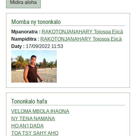
Midira aloha
Momba ny tononkalo
Mpanoratra :
RAKOTONJANAHARY Tojosoa Ejicà
Nampiditra :
RAKOTONJANAHARY Tojosoa Ejicà
Daty :
17/09/2022 11:53
Tononkalo hafa
VELOMA MBOLA IHAONA
NY TENA NAMANA
HO AN'I DADA
TOA TSY SAHY AHO