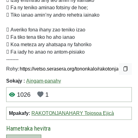
 Izay eritrritrao ahy teo amin’ny fiainako
 Fa ny teniko aminao fotsiny de hoe;
 Tiko ianao amin’ny andro rehetra iainako
 Averiko fona ihany zao teniko izao
 Fa tiko tena tiko ho aho ianao
 Koa meteza ary ahatsapa ny fahoriko
 Fa iady ho anao no antom-pisiako
--------
Rohy:
Sokajy :
Aingam-panahy
1026
1
Mpakafy:
RAKOTONJANAHARY Tojosoa Ejicà
Hametraka hevitra