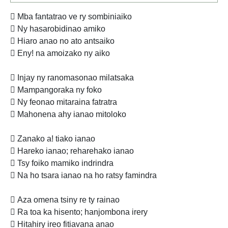
 Mba fantatrao ve ry sombiniaiko
 Ny hasarobidinao amiko
 Hiaro anao no ato antsaiko
 Eny! na amoizako ny aiko
 Injay ny ranomasonao milatsaka
 Mampangoraka ny foko
 Ny feonao mitaraina fatratra
 Mahonena ahy ianao mitoloko
 Zanako a! tiako ianao
 Hareko ianao; reharehako ianao
 Tsy foiko mamiko indrindra
 Na ho tsara ianao na ho ratsy famindra
 Aza omena tsiny re ty rainao
 Ra toa ka hisento; hanjombona irery
 Hitahiry ireo fitiavana anao