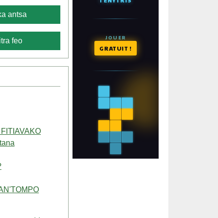
a antsa
tra feo
 FITIAVAKO
itana
?
 AN'TOMPO