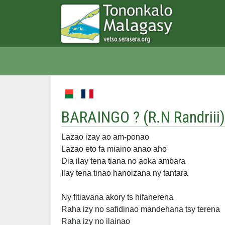
BARAINGO ? (
R.N Randriii
)
Lazao izay ao am-ponao
Lazao eto fa miaino anao aho
Dia ilay tena tiana no aoka ambara
Ilay tena tinao hanoizana ny tantara
Ny fitiavana akory ts hifanerena
Raha izy no safidinao mandehana tsy terena
Raha izy no ilainao