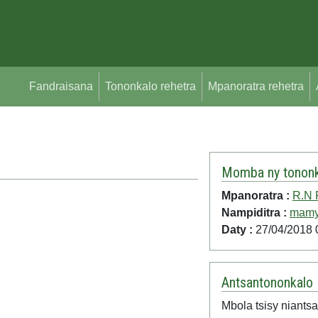
Fandraisana
Tononkalo rehetra
Mpanoratra rehetra
Momba ny tononk
Mpanoratra :
R.N 
Nampiditra :
mamy
Daty :
27/04/2018 
Antsantononkalo
Mbola tsisy niantsa