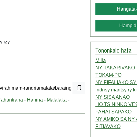
Hangatak
Hampidi
y izy
Tononkalo hafa
Milla
NY TAKARIVAKO
TOKAM-PO
NY FIFALIAKO SY
Indrisy mantsy ry k
NY SISA ANAO
Fahantrana
-
Hanina
-
Malalaka
-
HO TSININKO VE
FAHATSAPAKO
NY AMIKO SA NY
FITIAVAKO