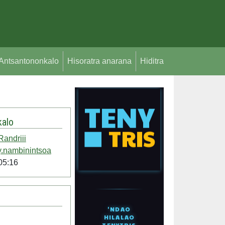
Antsantononkalo
Hisoratra anarana
Hiditra
alo
Randriii
.nambinintsoa
05:16