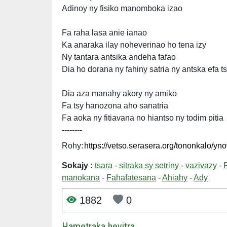
Adinoy ny fisiko manomboka izao
Fa raha lasa anie ianao
Ka anaraka ilay noheverinao ho tena izy
Ny tantara antsika andeha fafao
Dia ho dorana ny fahiny satria ny antska efa ts
Dia aza manahy akory ny amiko
Fa tsy hanozona aho sanatria
Fa aoka ny fitiavana no hiantso ny todim pitia
--------
Rohy:
Sokajy :
tsara
-
sitraka sy setriny
-
vazivazy
-
manokana
-
Fahafatesana
-
Ahiahy
-
Ady
1882
0
Hametraka hevitra