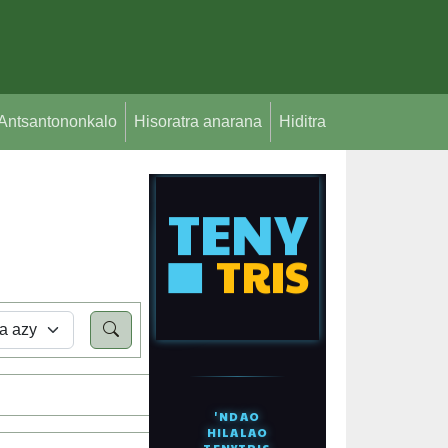
Antsantononkalo
Hisoratra anarana
Hiditra