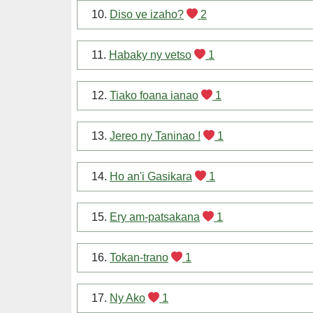
10.
Diso ve izaho?
2
11.
Habaky ny vetso
1
12.
Tiako foana ianao
1
13.
Jereo ny Taninao !
1
14.
Ho an'i Gasikara
1
15.
Ery am-patsakana
1
16.
Tokan-trano
1
17.
Ny Ako
1