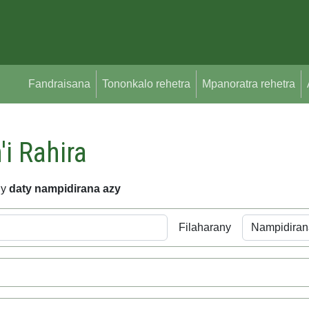
Fandraisana
Tononkalo rehetra
Mpanoratra rehetra
'i Rahira
ny
daty nampidirana azy
Filaharany