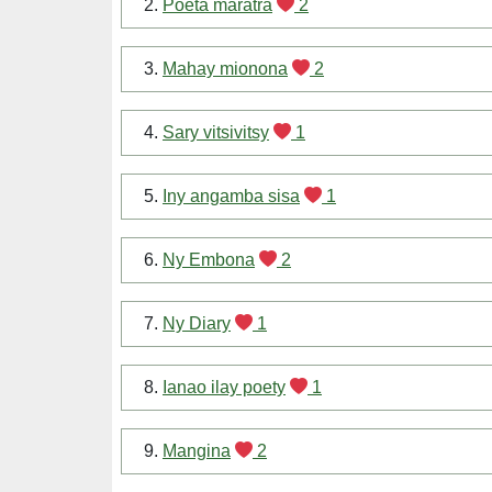
2.
Poeta maratra
2
3.
Mahay mionona
2
4.
Sary vitsivitsy
1
5.
Iny angamba sisa
1
6.
Ny Embona
2
7.
Ny Diary
1
8.
Ianao ilay poety
1
9.
Mangina
2