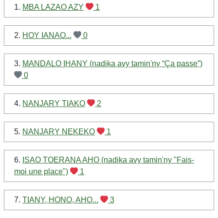
1.
MBA LAZAO AZY
1
2.
HOY IANAO...
0
3.
MANDALO IHANY (nadika avy tamin'ny “Ça passe”)
0
4.
NANJARY TIAKO
2
5.
NANJARY NEKEKO
1
6.
ISAO TOERANA AHO (nadika avy tamin'ny "Fais-
moi une place")
1
7.
TIANY, HONO, AHO...
3