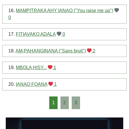
16.
MAMPITRAKA AHY IANAO ("You raise me up")
0
17.
FITIAVAKO ADALA
0
18.
AM-PAHANGINANA ("Sans bruit")
2
19.
MBOLA HISY...
1
20.
IANAO FOANA
1
1
2
3