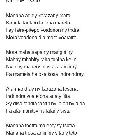
NY TOETRANY
Manana adidy karazany maro
Kanefa fantaro fa tena marefo
Ilay fatra-pitepo voafonon'ny tratra
Mora voadona dia mora voaratra
Mora mahatsapa ny mangirifiry
Mahay mitahiry raha tohina kelin'
Ny teny mahery masiaka ankiray
Fa mamela heloka kosa indraindray
Afa-mandray ny karazana lesona
Indrindra voalefona anaty fitia
Sy diso fandia tamin'ny lalan'ny ditra
Fa afa-manitsy ny lalany sisa.
Manana toetra malemy sy tsotra
Manana trosa amin'ny vitany teto