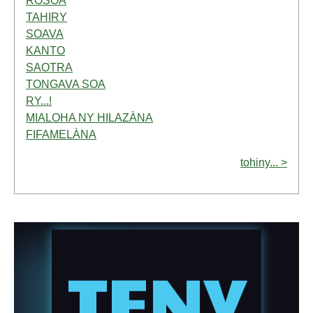
ROSOA
TAHIRY
SOAVA
KANTO
SAOTRA
TONGAVA SOA
RY...!
MIALOHA NY HILAZÀNA
FIFAMELÀNA
tohiny... >