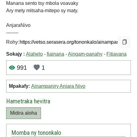
Manana sento tsy mbola voavaky
Ary mety mitsaha-mitepo sy maty.
AnjaraNivo
--------
Rohy:
Sokajy :
Alahelo
-
fiainana
-
Aingam-panahy
-
Fitiavana
991
1
Mpakafy:
Ainampaniry Anjara Nivo
Hametraka hevitra
Midira aloha
Momba ny tononkalo