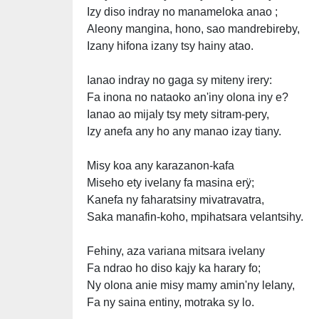
Izy diso indray no manameloka anao ;
Aleony mangina, hono, sao mandrebireby,
Izany hifona izany tsy hainy atao.
Ianao indray no gaga sy miteny irery:
Fa inona no nataoko an'iny olona iny e?
Ianao ao mijaly tsy mety sitram-pery,
Izy anefa any ho any manao izay tiany.
Misy koa any karazanon-kafa
Miseho ety ivelany fa masina erÿ;
Kanefa ny faharatsiny mivatravatra,
Saka manafin-koho, mpihatsara velantsihy.
Fehiny, aza variana mitsara ivelany
Fa ndrao ho diso kajy ka harary fo;
Ny olona anie misy mamy amin'ny lelany,
Fa ny saina entiny, motraka sy lo.