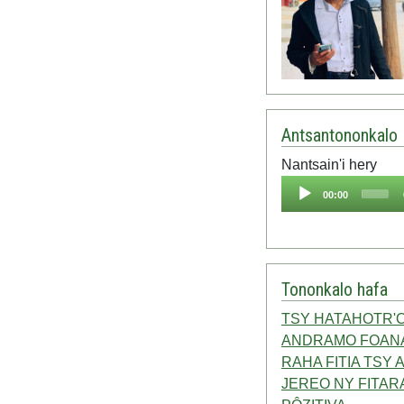
Antsantononkalo
Nantsain'i hery
Audio
00:00
Player
Tononkalo hafa
TSY HATAHOTR'
ANDRAMO FOAN
RAHA FITIA TSY
JEREO NY FITAR