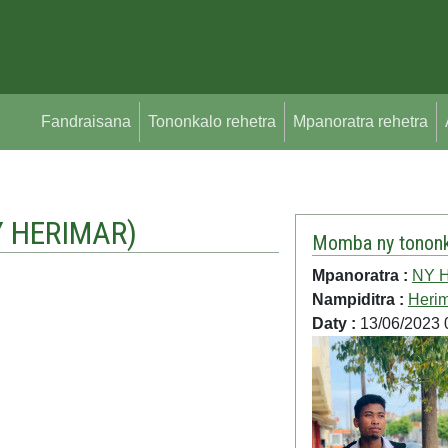
Fandraisana
Tononkalo rehetra
Mpanoratra rehetra
 HERIMAR
)
Momba ny tononk
Mpanoratra :
NY 
Nampiditra :
Heri
Daty :
13/06/2023 