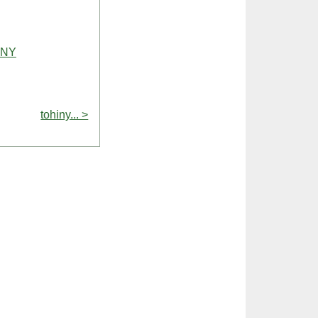
ANY
tohiny... >