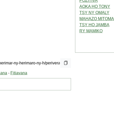
PÔZITIVA
AOKA HO TONY
TSY NY OMALY
MAHAZO MITOM
TSY HO JAMBA
RY MAMIKO
nana
-
Fitiavana