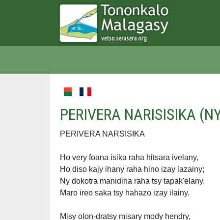
PERIVERA NARISISIKA (
NY
PERIVERA NARSISIKA
Ho very foana isika raha hitsara ivelany,
Ho diso kajy ihany raha hino izay lazainy;
Ny dokotra manidina raha tsy tapak'elany,
Maro ireo saka tsy hahazo izay ilainy.
Misy olon-dratsy misary mody hendry,