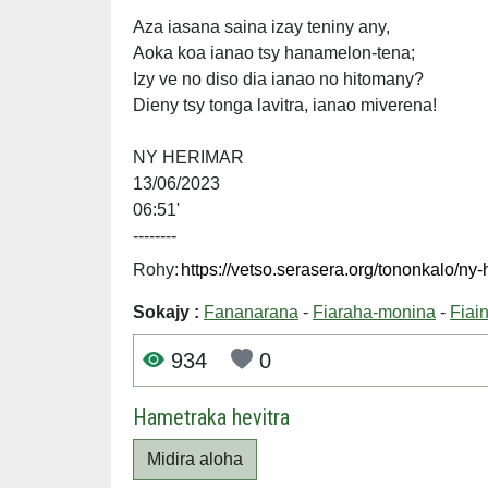
Aza iasana saina izay teniny any,
Aoka koa ianao tsy hanamelon-tena;
Izy ve no diso dia ianao no hitomany?
Dieny tsy tonga lavitra, ianao miverena!
NY HERIMAR
13/06/2023
06:51'
--------
Rohy:
Sokajy :
Fananarana
-
Fiaraha-monina
-
Fiai
934
0
Hametraka hevitra
Midira aloha