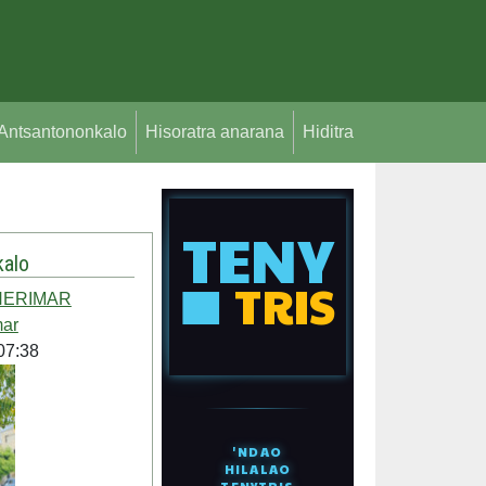
Antsantononkalo
Hisoratra anarana
Hiditra
alo
HERIMAR
mar
07:38