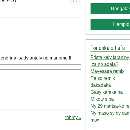
Hangatak
Hampidi
Tononkalo hafa
Frista kely faran'n
 Lendrina, sady anjely no manome !!
iza no adala?
Mavesatra remix
Paiso remix
dakadaka
Gasy karakaina
Mikoty sipa
Ny 29 martsa-ko r
Ny maso sy ny cam
tohiny...
mox