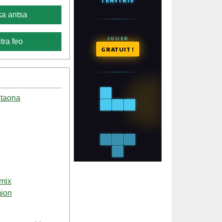
a antsa
tra feo
y taona
emix
ion