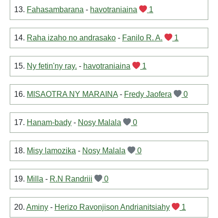
13.
Fahasambarana
-
havotraniaina
1
14.
Raha izaho no andrasako
-
Fanilo R. A.
1
15.
Ny fetin'ny ray.
-
havotraniaina
1
16.
MISAOTRA NY MARAINA
-
Fredy Jaofera
0
17.
Hanam-bady
-
Nosy Malala
0
18.
Misy lamozika
-
Nosy Malala
0
19.
Milla
-
R.N Randriii
0
20.
Aminy
-
Herizo Ravonjison Andrianitsiahy
1