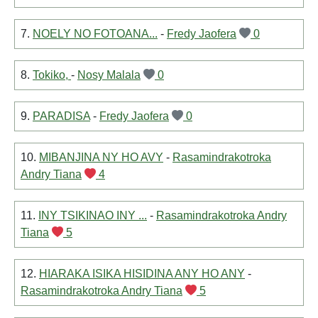
7.
NOELY NO FOTOANA...
-
Fredy Jaofera
0
8.
Tokiko,
-
Nosy Malala
0
9.
PARADISA
-
Fredy Jaofera
0
10.
MIBANJINA NY HO AVY
-
Rasamindrakotroka
Andry Tiana
4
11.
INY TSIKINAO INY ...
-
Rasamindrakotroka Andry
Tiana
5
12.
HIARAKA ISIKA HISIDINA ANY HO ANY
-
Rasamindrakotroka Andry Tiana
5