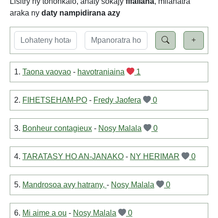
Lisitry ny tononkalo, anaty sokajy
fifaliana
, milahatra
araka ny
daty nampidirana azy
1.
Taona vaovao
-
havotraniaina
1
2.
FIHETSEHAM-PO
-
Fredy Jaofera
0
3.
Bonheur contagieux
-
Nosy Malala
0
4.
TARATASY HO AN-JANAKO
-
NY HERIMAR
0
5.
Mandrosoa avy hatrany,
-
Nosy Malala
0
6.
Mi aime a ou
-
Nosy Malala
0