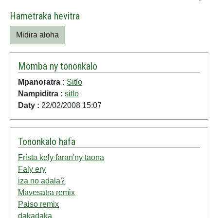
Hametraka hevitra
Midira aloha
Momba ny tononkalo
Mpanoratra :
Sitlo
Nampiditra :
sitlo
Daty :
22/02/2008 15:07
Tononkalo hafa
Frista kely faran'ny taona
Faly ery
iza no adala?
Mavesatra remix
Paiso remix
dakadaka