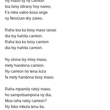
Ny maso sy ny camion
toa tsisy idirany hoy nareo,
Fa mba vakio kosa ange
ny fitovizan-dry zareo.
Raha toa ka tsisy maso ianao
dia tsy hahita camion.
Raha toa ka tsisy camion
dia tsy hahita camion.
Ny olona tsy misy maso,
mety handona camion.
Ny camion no tena loza
fa mety handona tsisy maso.
Raha mpamily ratsy maso,
ho sampotsampona ny dia.
Moa raha ratsy camion?
Ny foko mbola tena tia.