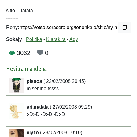
sitlo ....lalala
--------
Rohy:
Sokajy :
Politika
-
Kiarakira
-
Ady
3062
0
Hevitra mandeha
pissoa
( 22/02/2008 20:45)
misenina tssss
ari.malala
( 27/02/2008 09:29)
:-D:-D:-D:-D:-D:-D
elyzo
( 28/02/2008 10:10)