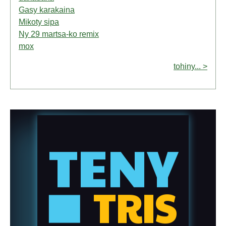
Gasy karakaina
Mikoty sipa
Ny 29 martsa-ko remix
mox
tohiny... >