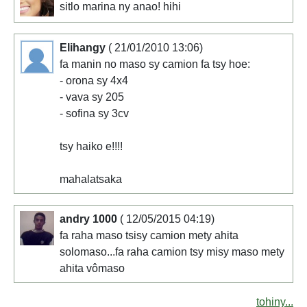
sitlo marina ny anao! hihi
Elihangy
( 21/01/2010 13:06)
fa manin no maso sy camion fa tsy hoe:
- orona sy 4x4
- vava sy 205
- sofina sy 3cv
tsy haiko e!!!!
mahalatsaka
andry 1000
( 12/05/2015 04:19)
fa raha maso tsisy camion mety ahita
solomaso...fa raha camion tsy misy maso mety
ahita vômaso
tohiny...