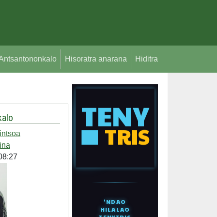
Antsantononkalo
Hisoratra anarana
Hiditra
alo
intsoa
ina
08:27