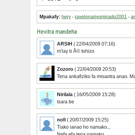
Mpakafy:
hery
-
ravelonarivomirado2001
-
a
Hevitra mandeha
ARSIH
( 22/04/2009 07:16)
m'lay b Ã© tohizo
Zozoro
( 22/04/2009 20:53)
Tena ankafiziko fa misaotra anao. 
Nirilala
( 16/05/2009 15:28)
tsara be
nofi
( 20/07/2009 15:25)
Tiako ianao ho namako...
Nefa efa tena namako...