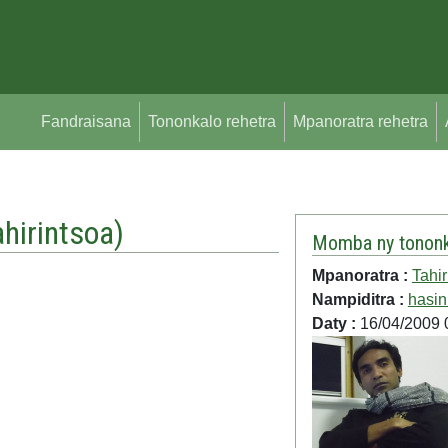
Fandraisana
Tononkalo rehetra
Mpanoratra rehetra
ahirintsoa
)
Momba ny tononk
Mpanoratra :
Tahir
Nampiditra :
hasin
Daty :
16/04/2009 