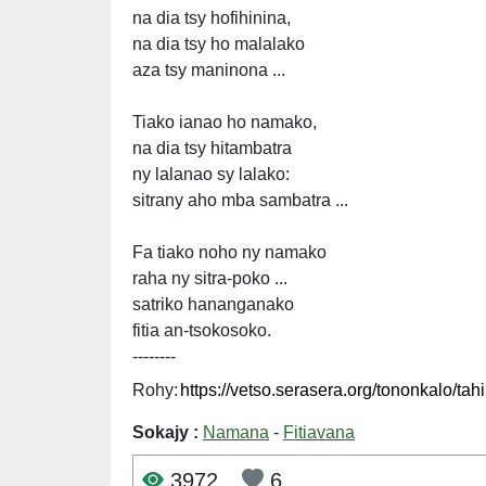
na dia tsy hofihinina,
na dia tsy ho malalako
aza tsy maninona ...
Tiako ianao ho namako,
na dia tsy hitambatra
ny lalanao sy lalako:
sitrany aho mba sambatra ...
Fa tiako noho ny namako
raha ny sitra-poko ...
satriko hananganako
fitia an-tsokosoko.
--------
Rohy:
Sokajy :
Namana
-
Fitiavana
3972
6