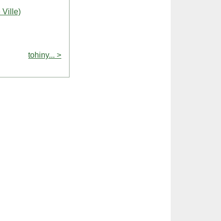
 Ville)
tohiny... >