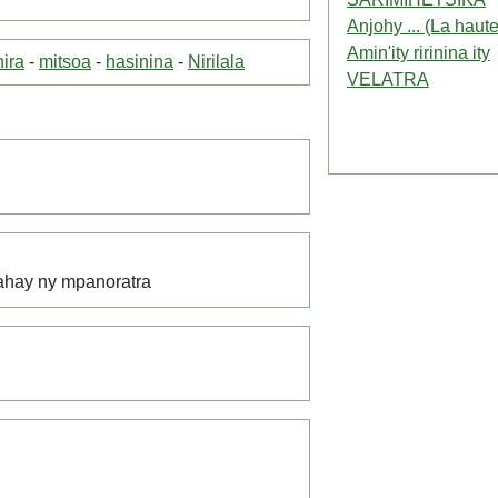
Anjohy ... (La haute
Amin'ity ririnina ity
nira
-
mitsoa
-
hasinina
-
Nirilala
VELATRA
Mahay ny mpanoratra