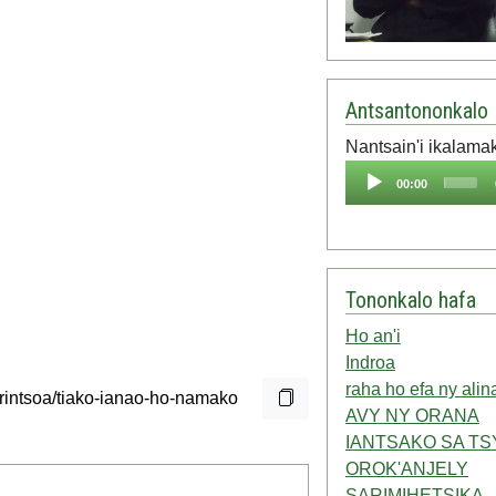
Antsantononkalo
Nantsain'i ikalama
Audio
00:00
Player
Tononkalo hafa
Ho an'i
Indroa
raha ho efa ny alin
AVY NY ORANA
IANTSAKO SA TS
OROK'ANJELY
SARIMIHETSIKA