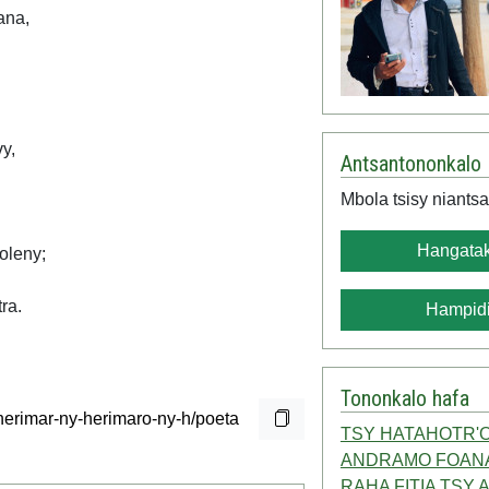
ana,
y,
Antsantononkalo
Mbola tsisy niantsa
Hangatak
oleny;
ra.
Hampidi
Tononkalo hafa
TSY HATAHOTR'
ANDRAMO FOAN
RAHA FITIA TSY