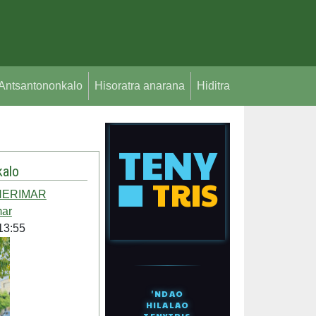
Antsantononkalo
Hisoratra anarana
Hiditra
alo
HERIMAR
mar
13:55