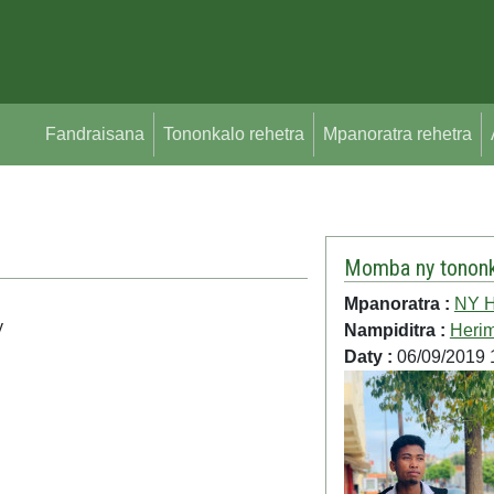
Fandraisana
Tononkalo rehetra
Mpanoratra rehetra
Momba ny tononk
Mpanoratra :
NY 
y
Nampiditra :
Heri
Daty :
06/09/2019 