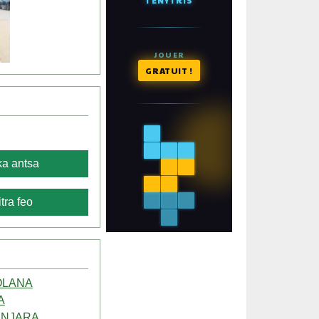
a antsa
tra feo
OLANA
A
 ANJARA