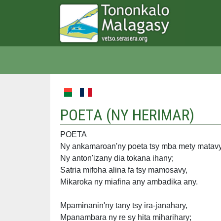
POETA (
NY HERIMAR
)
POETA
Ny ankamaroan'ny poeta tsy mba mety matav
Ny anton'izany dia tokana ihany;
Satria mifoha alina fa tsy mamosavy,
Mikaroka ny miafina any ambadika any.
Mpaminanin'ny tany tsy ira-janahary,
Mpanambara ny re sy hita miharihary;