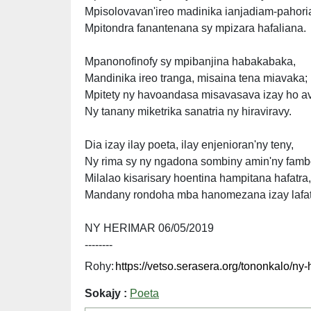
Mpisolovavan'ireo madinika ianjadiam-pahori
Mpitondra fanantenana sy mpizara hafaliana.
Mpanonofinofy sy mpibanjina habakabaka,
Mandinika ireo tranga, misaina tena miavaka;
Mpitety ny havoandasa misavasava izay ho av
Ny tanany miketrika sanatria ny hiraviravy.
Dia izay ilay poeta, ilay enjenioran'ny teny,
Ny rima sy ny ngadona sombiny amin'ny famb
Milalao kisarisary hoentina hampitana hafatra,
Mandany rondoha mba hanomezana izay lafat
NY HERIMAR 06/05/2019
--------
Rohy:
Sokajy :
Poeta