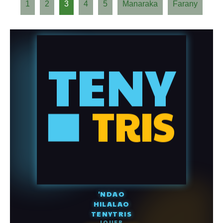
1
2
3
4
5
Manaraka
Farany