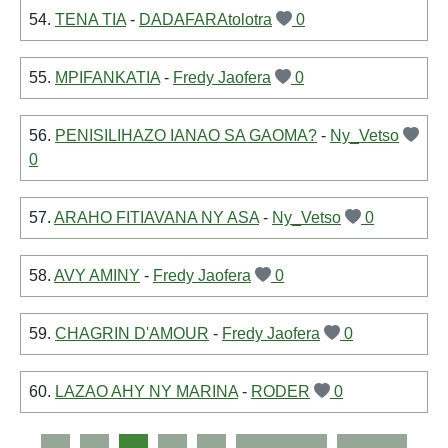
54.
TENA TIA
-
DADAFARAtolotra
0
55.
MPIFANKATIA
-
Fredy Jaofera
0
56.
PENISILIHAZO IANAO SA GAOMA?
-
Ny_Vetso
0
57.
ARAHO FITIAVANA NY ASA
-
Ny_Vetso
0
58.
AVY AMINY
-
Fredy Jaofera
0
59.
CHAGRIN D'AMOUR
-
Fredy Jaofera
0
60.
LAZAO AHY NY MARINA
-
RODER
0