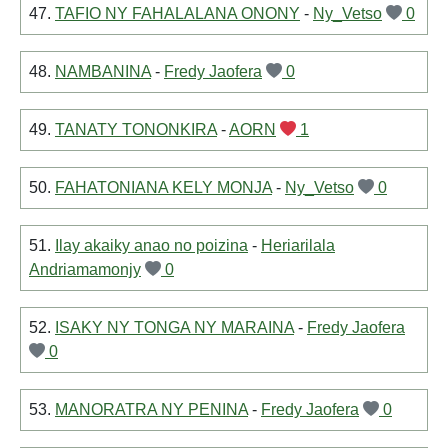
47.
TAFIO NY FAHALALANA ONONY
-
Ny_Vetso
0
48.
NAMBANINA
-
Fredy Jaofera
0
49.
TANATY TONONKIRA
-
AORN
1
50.
FAHATONIANA KELY MONJA
-
Ny_Vetso
0
51.
Ilay akaiky anao no poizina
-
Heriarilala
Andriamamonjy
0
52.
ISAKY NY TONGA NY MARAINA
-
Fredy Jaofera
0
53.
MANORATRA NY PENINA
-
Fredy Jaofera
0