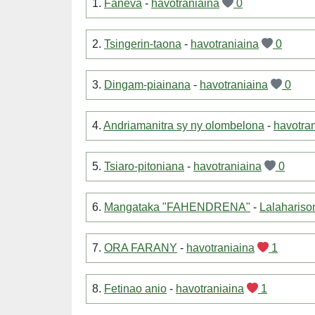
1.
Faneva
-
havotraniaina
0
2.
Tsingerin-taona
-
havotraniaina
0
3.
Dingam-piainana
-
havotraniaina
0
4.
Andriamanitra sy ny olombelona
-
havotra
5.
Tsiaro-pitoniana
-
havotraniaina
0
6.
Mangataka "FAHENDRENA"
-
Lalahariso
7.
ORA FARANY
-
havotraniaina
1
8.
Fetinao anio
-
havotraniaina
1